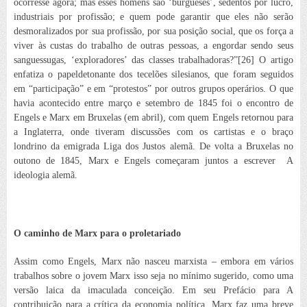
ocorresse agora; mas esses homens são ‘
burgueses
’, sedentos por lucro,
industriais por profissão; e quem pode garantir que eles não serão
desmoralizados por sua profissão,
por sua posição social, que os força a
viver às custas do trabalho de outras pessoas, a engordar sendo seus
sanguessugas, ‘
exploradores
’ das classes trabalhadoras?”[26] O artigo
enfatiza o papel
detonante dos tecelões silesianos, que foram seguidos
em “participação” e em “protestos” por outros grupos operários. O que
havia acontecido entre março e setembro de 1845 foi o encontro de
Engels e Marx em Bruxelas (em abril), com quem Engels retornou para
a Inglaterra, onde tiveram discussões com os cartistas e o braço
londrino da emigrada Liga dos Justos alemã. De volta a Bruxelas no
outono de 1845, Marx e Engels começaram juntos a escrever
A
ideologia alemã
.
O caminho de Marx para o proletariado
Assim como Engels, Marx não nasceu marxista – embora em vários
trabalhos sobre o jovem Marx isso seja no mínimo sugerido, como uma
versão laica da imaculada conceição. Em seu Prefácio para
A
contribuição para a crítica da economia política
, Marx faz uma breve