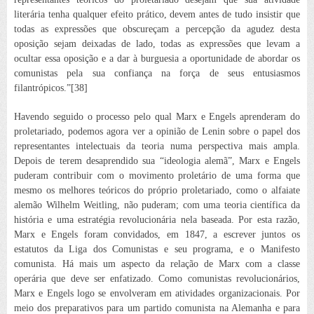
literária tenha qualquer efeito prático, devem antes de tudo insistir que
todas as expressões que obscureçam a percepção da agudez desta
oposição sejam deixadas de lado, todas as expressões que levam a
ocultar essa oposição e a dar à burguesia a oportunidade de abordar os
comunistas pela sua confiança na força de seus entusiasmos
filantrópicos.”[38]
Havendo seguido o processo pelo qual Marx e Engels aprenderam do
proletariado, podemos agora ver a opinião de Lenin sobre o papel dos
representantes intelectuais da teoria numa perspectiva mais ampla.
Depois de terem
desaprendido
sua “ideologia alemã”, Marx e Engels
puderam contribuir com o movimento proletário de uma forma que
mesmo os melhores teóricos do próprio proletariado, como o alfaiate
alemão
Wilhelm Weitling
, não puderam; com uma teoria científica da
história e uma estratégia revolucionária nela baseada. Por esta razão,
Marx e Engels foram convidados, em 1847, a escrever juntos os
estatutos da Liga dos Comunistas e seu programa, e o
Manifesto
comunista
. Há mais um aspecto da relação de Marx com a classe
operária que deve ser enfatizado. Como comunistas revolucionários,
Marx e Engels logo se envolveram em atividades organizacionais. Por
meio dos preparativos para um partido comunista na Alemanha e para