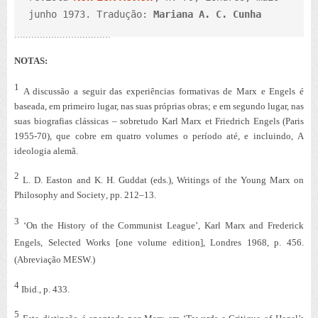
junho 1973. Tradução: 
Mariana A. C. Cunha
NOTAS:
1
A discussão a seguir das experiências formativas de Marx e Engels é
baseada, em primeiro lugar, nas suas próprias obras; e em segundo lugar, nas
suas biografias clássicas – sobretudo
Karl Marx et Friedrich Engels
(Paris
1955-70), que cobre em quatro volumes o período até, e incluindo,
A
ideologia alemã
.
2
L. D. Easton and K. H. Guddat (eds.),
Writings of the Young Marx on
Philosophy and Society
, pp. 212–13.
3
‘On the History of the Communist League’, Karl Marx and Frederick
Engels,
Selected Works
[one volume edition], Londres 1968, p. 456.
(Abreviação MESW.)
4
Ibid., p. 433.
5