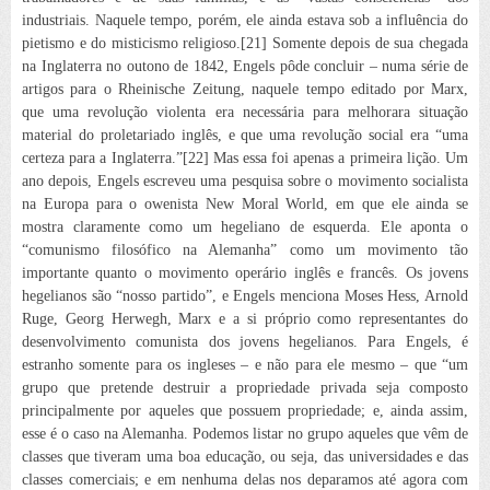
industriais. Naquele tempo, porém, ele ainda estava sob a influência do
pietismo e do misticismo religioso.[21] Somente depois de sua chegada
na
Inglaterra no outono de 1842, Engels pôde concluir – numa série de
artigos para o
Rheinische Zeitung
, naquele tempo editado por Marx,
que uma revolução violenta era necessária para melhorara situação
material do proletariado inglês, e que uma revolução social era “uma
certeza para a Inglaterra.”[22] Mas essa foi apenas a primeira lição. Um
ano depois, Engels escreveu uma pesquisa sobre o movimento socialista
na Europa para o owenista
New Moral World
, em que ele ainda se
mostra claramente como um hegeliano de esquerda. Ele aponta o
“comunismo filosófico na Alemanha” como um movimento tão
importante quanto o movimento operário inglês e francês. Os jovens
hegelianos são “nosso partido”, e Engels menciona Moses Hess, Arnold
Ruge,
Georg Herwegh, Marx
e a si próprio como representantes do
desenvolvimento comunista dos jovens hegelianos. Para Engels, é
estranho somente para os ingleses – e não para ele mesmo – que “um
grupo que pretende destruir a propriedade privada seja composto
principalmente por aqueles que possuem propriedade; e, ainda assim,
esse é o caso na Alemanha. Podemos listar no grupo aqueles que vêm de
classes que tiveram uma boa educação, ou seja, das universidades e das
classes comerciais; e em nenhuma delas nos deparamos até agora com