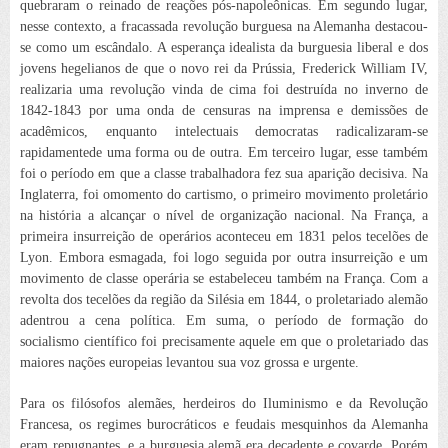
quebraram o reinado de reações pós-napoleônicas. Em segundo lugar,
nesse contexto, a fracassada revolução burguesa na Alemanha destacou-
se como um escândalo. A esperança idealista da burguesia liberal e dos
jovens hegelianos de que o novo rei da Prússia,
Frederick William IV,
realizaria uma revolução vinda de cima foi destruída no inverno de
1842-1843 por uma onda de censuras na imprensa e demissões de
acadêmicos, enquanto intelectuais
democratas radicalizaram-se
rapidamente
de uma forma ou de outra. Em terceiro lugar, esse também
foi o período em que a classe trabalhadora fez sua aparição decisiva. Na
Inglaterra, foi omomento do cartismo, o primeiro movimento proletário
na história a alcançar o nível de organização nacional. Na França, a
primeira insurreição de operários aconteceu em 1831 pelos tecelões de
Lyon. Embora esmagada, foi logo seguida por outra insurreição e um
movimento de classe operária se estabeleceu também na França. Com a
revolta dos tecelões da região da Silésia em 1844, o proletariado alemão
adentrou a cena política. Em suma, o período de formação do
socialismo científico foi precisamente aquele em que o proletariado das
maiores nações europeias levantou sua voz grossa e urgente.
Para os filósofos alemães, herdeiros do Iluminismo e da Revolução
Francesa, os regimes burocráticos e feudais mesquinhos da Alemanha
eram repugnantes, e a burguesia alemã era decadente e covarde. Porém