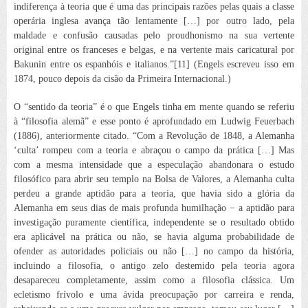
indiferença à teoria que é uma das principais razões pelas quais a classe
operária inglesa avança tão lentamente […] por
outro lado, pela
maldade e confusão causadas pelo proudhonismo na sua vertente
original entre os franceses e belgas, e na vertente mais caricatural por
Bakunin entre os espanhóis e italianos.”[11]
(Engels escreveu isso em
1874, pouco depois da cisão da Primeira Internacional.)
O “sentido da teoria” é o que Engels tinha em mente quando se referiu
à “filosofia alemã” e esse ponto é aprofundado em
Ludwig Feuerbach
(1886), anteriormente citado. “Com a Revolução de 1848, a Alemanha
‘culta’ rompeu com a teoria e abraçou o campo da prática […] Mas
com a mesma intensidade que a especulação abandonara o estudo
filosófico para abrir seu templo na Bolsa de Valores, a Alemanha culta
perdeu a grande aptidão para a teoria, que havia sido a glória da
Alemanha em seus dias de mais profunda humilhação − a aptidão para
investigação puramente científica, independente se o resultado obtido
era aplicável na prática ou não, se havia alguma probabilidade de
ofender as autoridades policiais ou não […] no campo da história,
incluindo a filosofia, o antigo zelo destemido pela teoria agora
desapareceu completamente, assim como a filosofia clássica. Um
ecletismo frívolo e uma ávida preocupação por carreira e renda,