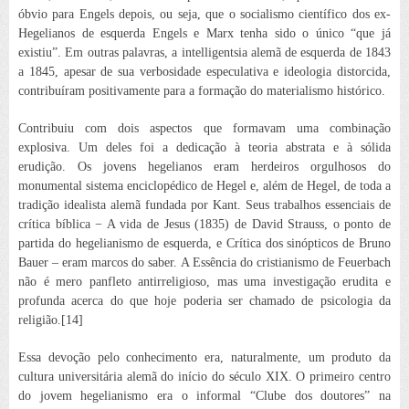
óbvio para Engels depois, ou seja, que o socialismo científico dos ex-
Hegelianos de esquerda Engels e Marx tenha sido o único “que já
existiu”. Em outras palavras, a intelligentsia
alemã de esquerda de 1843
a 1845, apesar de sua verbosidade especulativa e ideologia distorcida,
contribuíram positivamente para a formação do materialismo histórico.
Contribuiu com dois aspectos que formavam uma combinação
explosiva. Um deles foi a dedicação à teoria abstrata e à sólida
erudição. Os jovens hegelianos eram herdeiros orgulhosos do
monumental sistema enciclopédico de Hegel e, além de Hegel, de toda a
tradição idealista alemã fundada por Kant. Seus trabalhos essenciais de
crítica bíblica −
A vida de Jesus
(1835) de David Strauss, o ponto de
partida do hegelianismo de esquerda, e
Crítica dos sinópticos
de Bruno
Bauer – eram marcos do saber. A
Essência do cristianismo
de Feuerbach
não é mero panfleto antirreligioso, mas uma investigação erudita e
profunda acerca do que hoje poderia ser chamado de psicologia da
religião.[14]
Essa devoção pelo conhecimento era, naturalmente, um produto da
cultura universitária alemã do início do século XIX. O primeiro centro
do jovem hegelianismo era o informal “Clube dos doutores” na