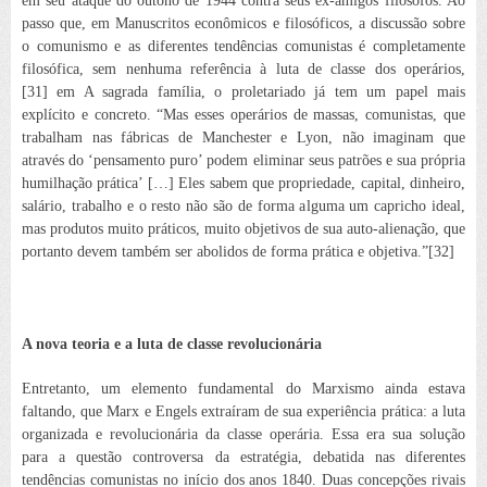
em seu ataque do outono de 1944 contra seus ex-amigos filósofos. Ao
passo que, em
Manuscritos econômicos e filosóficos
, a discussão sobre
o comunismo e as diferentes tendências comunistas é completamente
filosófica, sem nenhuma referência à luta de classe dos operários,
[31] em
A sagrada família
, o proletariado já tem um papel mais
explícito e concreto. “Mas esses operários de
massas
, comunistas, que
trabalham nas fábricas de Manchester e Lyon, não imaginam que
através do ‘pensamento puro’ podem eliminar seus patrões e sua própria
humilhação prática’ […] Eles sabem que propriedade, capital, dinheiro,
salário, trabalho e o resto não são de forma alguma um capricho ideal,
mas produtos muito práticos, muito objetivos de sua auto-alienação, que
portanto devem também ser abolidos de forma prática e objetiva.”[32]
A nova teoria e a luta de classe revolucionária
Entretanto, um elemento fundamental do Marxismo ainda estava
faltando, que Marx e Engels
extraíram de sua experiência prática: a luta
organizada e revolucionária da classe operária. Essa era sua solução
para a questão controversa da estratégia, debatida nas diferentes
tendências comunistas no início dos anos 1840. Duas concepções rivais