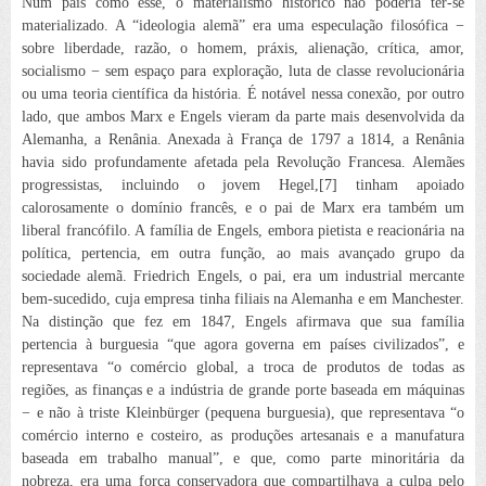
Num país como esse, o materialismo histórico não poderia ter-se
materializado. A “ideologia alemã” era uma especulação filosófica −
sobre liberdade, razão, o homem, práxis, alienação, crítica, amor,
socialismo − sem espaço para exploração, luta de classe revolucionária
ou uma teoria científica da história. É notável nessa conexão, por outro
lado, que ambos Marx e Engels vieram da parte mais desenvolvida da
Alemanha, a Renânia. Anexada à França de 1797 a 1814, a Renânia
havia sido profundamente afetada pela Revolução Francesa. Alemães
progressistas, incluindo o jovem Hegel,[7]
tinham apoiado
calorosamente o domínio francês, e o pai de Marx era também um
liberal francófilo. A família de Engels, embora pietista e reacionária na
política, pertencia, em outra função, ao mais avançado grupo da
sociedade alemã. Friedrich Engels, o pai, era um industrial mercante
bem-sucedido, cuja empresa tinha filiais na Alemanha e em Manchester.
Na distinção que fez em 1847, Engels afirmava que sua família
pertencia à burguesia “que agora governa em países civilizados”, e
representava “o comércio global, a troca de produtos de todas as
regiões, as finanças e a indústria de grande porte baseada em máquinas
− e não à triste
Kleinbürger
(pequena burguesia), que representava “o
comércio interno e costeiro, as produções artesanais e a manufatura
baseada em trabalho manual”, e que, como parte minoritária da
nobreza, era uma força conservadora que compartilhava a culpa pelo