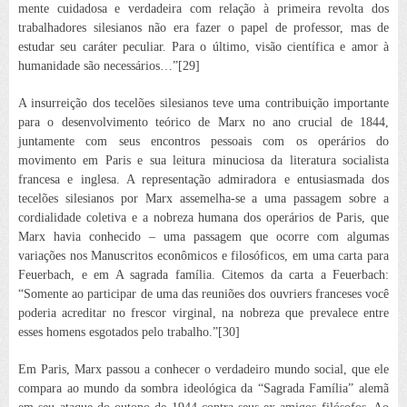
mente cuidadosa e verdadeira com relação à primeira revolta dos
trabalhadores silesianos não era fazer o
papel de
professor
, mas de
estudar seu caráter
peculiar
. Para o último, visão científica e amor à
humanidade são necessários…”[29]
A insurreição dos tecelões silesianos teve uma contribuição importante
para o desenvolvimento teórico de Marx no ano crucial de 1844,
juntamente com seus encontros pessoais com os operários do
movimento em Paris e sua leitura minuciosa da literatura socialista
francesa e inglesa. A representação admiradora e entusiasmada dos
tecelões silesianos por Marx assemelha-se a uma passagem sobre a
cordialidade coletiva e a nobreza humana dos operários de Paris, que
Marx havia conhecido – uma passagem que ocorre com algumas
variações nos
Manuscritos econômicos e filosóficos
, em uma carta para
Feuerbach, e em
A sagrada família
. Citemos da carta a Feuerbach:
“Somente ao participar de uma das reuniões dos
ouvriers
franceses você
poderia acreditar no frescor virginal, na nobreza que prevalece entre
esses homens esgotados pelo trabalho.”[30]
Em Paris, Marx passou a conhecer o verdadeiro mundo social, que ele
compara ao mundo da sombra ideológica da “Sagrada Família” alemã