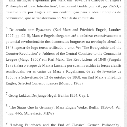
Esta distinção é apontada por Marx em ‘Towards a Critique of Hegel’s
Philosophy of Law: Introduction’, Easton and Guddat,
op. cit.
, pp. 262-3, e
desenvolvida por Engels em sua contribuição para a obra
Princípios do
comunismo
, que se transformaria no
Manifesto comunista
.
6
De acordo com Ryazanov (
Karl Marx and Friedrich Engels
, Londres
1927, pp. 92 ff), Marx e Engels chegaram até a enfatizar excessivamente o
potencial revolucionário dos democratas burgueses na revolução alemã de
1848, apesar de logo terem retificado o erro.
Ver ‘The Bourgeoisie and the
Counter-Revolution’ e ‘Address of the Central Comittee to the Communist
League (Março 1850)’ em Karl Marx,
The Revolutions of 1848
(Penguin
1973).
Para o ataque de Marx a Lassalle por suas investidas às forças alemãs
semifeudais, ver as cartas de Marx a Kugelmann, de 23 de fevereiro de
1865, e a Schweitzer, de 13 de outubro de 1868, em Karl Marx e Friedrich
Engles,
Selected Correspondences
(Moscou 1965).
7
Georg Lukács,
Der junge Hegel
, Berlim 1954, Cap. I.
8
‘The Status Quo in Germany’, Marx Engels Werke, Berlim 1956-64, Vol.
4, pp. 44-5. (Abreviação MEW)
9
‘Ludwig Feuerbach and the End of Classical German Philosophy’,