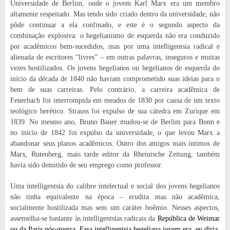
Universidade de Berlim, onde o jovem Karl Marx era um membro
altamente respeitado. Mas tendo sido criado dentro da universidade, não
pôde continuar a ela confinado, e este é o segundo aspecto da
combinação explosiva: o hegelianismo de esquerda não era conduzido
por acadêmicos bem-sucedidos, mas por uma intelligentsia radical e
alienada de escritores “livres” – em outras palavras, inseguros e muitas
vezes hostilizados. Os jovens hegelianos ou hegelianos de esquerda do
início da década de 1840 não haviam comprometido suas ideias para o
bem de suas carreiras. Pelo contrário, a carreira acadêmica de
Feuerbach foi interrompida em meados de 1830 por causa de um texto
teológico herético. Strauss foi expulso de sua cátedra em Zurique em
1839. No mesmo ano, Bruno Bauer mudou-se de Berlim para Bonn e
no início de 1842 foi expulso da universidade, o que levou Marx a
abandonar seus planos acadêmicos. Outro dos amigos mais íntimos de
Marx, Rutenberg, mais tarde editor da
Rheinische Zeitung
, também
havia sido demitido de seu emprego como professor.
Uma intelligentsia do calibre intelectual e social dos jovens hegelianos
não tinha equivalente na época – erudita mas não acadêmica,
socialmente hostilizada mas sem um caráter boêmio. Nesses aspectos,
assemelha-se bastante às intelligentsias radicais da
República de Weimar
ou da Paris pós-guerra. Essa intelligentsia hegeliana jovem era, eu diria,