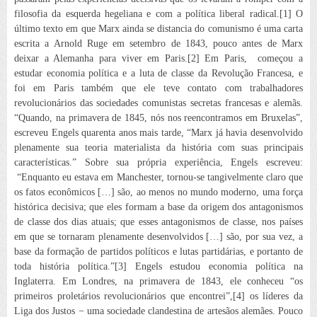
filosofia da esquerda hegeliana e com a política liberal radical.[1]
O
último texto em que Marx ainda se distancia do comunismo é uma carta
escrita a Arnold Ruge em setembro de 1843, pouco antes de Marx
deixar a Alemanha para viver em Paris.[2]
Em Paris, começou a
estudar economia política e a luta de classe da Revolução Francesa, e
foi em Paris
também que ele teve contato com trabalhadores
revolucionários das sociedades comunistas secretas francesas e alemãs.
“Quando, na primavera de 1845, nós nos reencontramos em Bruxelas”,
escreveu
Engels quarenta anos mais tarde, “Marx já havia desenvolvido
plenamente sua teoria materialista da história com suas principais
características.” Sobre sua própria experiência, Engels escreveu:
“Enquanto eu estava em Manchester, tornou-se tangivelmente claro que
os fatos econômicos […] são, ao menos no mundo moderno, uma força
histórica decisiva; que eles formam a base da origem dos antagonismos
de classe dos dias atuais; que esses antagonismos de classe, nos países
em que se tornaram plenamente desenvolvidos […] são, por sua vez, a
base da formação de partidos políticos e lutas partidárias, e portanto de
toda história política.”[3]
Engels estudou economia política na
Inglaterra. Em Londres, na primavera de 1843, ele conheceu “os
primeiros proletários revolucionários que encontrei”,[4]
os líderes da
Liga dos Justos − uma sociedade clandestina de artesãos alemães. Pouco