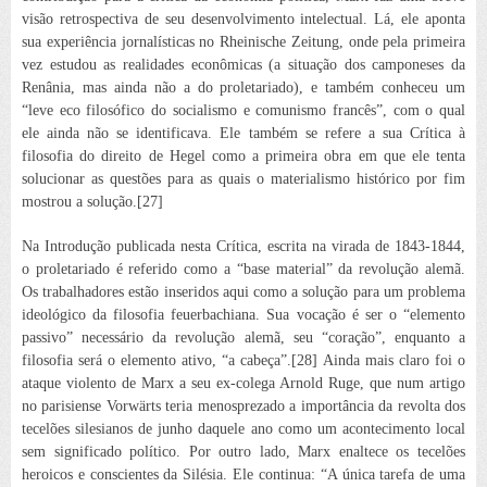
visão retrospectiva de seu desenvolvimento intelectual. Lá, ele aponta
sua experiência jornalísticas no
Rheinische Zeitung
, onde pela primeira
vez estudou as realidades econômicas (a situação dos camponeses da
Renânia, mas ainda não a do proletariado), e também conheceu um
“leve eco filosófico do socialismo e comunismo francês”, com o qual
ele ainda não se identificava. Ele também se refere a sua
Crítica à
filosofia do direito de Hegel
como a primeira obra em que ele tenta
solucionar as questões para as quais o materialismo histórico por fim
mostrou a solução.[27]
Na Introdução publicada nesta
Crítica
, escrita na virada de 1843-1844,
o proletariado é referido como a “base material” da revolução alemã.
Os trabalhadores estão inseridos aqui como a solução para um problema
ideológico da filosofia feuerbachiana. Sua vocação é ser o “elemento
passivo” necessário da revolução alemã, seu “coração”, enquanto a
filosofia será o elemento ativo, “a cabeça”.[28] Ainda mais claro foi o
ataque violento de Marx a seu ex-colega Arnold Ruge, que num artigo
no parisiense
Vorwärts
teria menosprezado a importância da revolta dos
tecelões silesianos de junho daquele ano como um acontecimento local
sem significado político. Por outro lado, Marx enaltece os tecelões
heroicos e conscientes da Silésia. Ele continua: “A única tarefa de uma