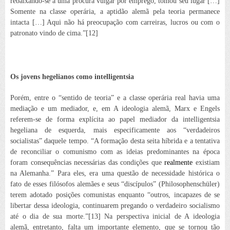
rebaixando-se a uma procura vulgar por emprego, tomou seu lugar […]
Somente na classe operária, a aptidão alemã pela teoria permanece
intacta […] Aqui não há preocupação com carreiras, lucros ou com o
patronato vindo de cima.”[12]
Os jovens hegelianos como intelligentsia
Porém, entre o “sentido de teoria” e a classe operária real havia uma
mediação e um mediador, e, em
A ideologia alemã
, Marx e Engels
referem-se de forma explícita ao papel mediador da intelligentsia
hegeliana de esquerda, mais especificamente aos “verdadeiros
socialistas” daquele tempo. “A formação desta seita híbrida e a tentativa
de reconciliar o comunismo com as ideias predominantes na época
foram consequências necessárias das condições que
realmente
existiam
na Alemanha.” Para eles, era uma questão de necessidade histórica o
fato de esses filósofos alemães e seus “discípulos” (
Philosophenschüler
)
terem adotado posições comunistas enquanto “outros, incapazes de se
libertar dessa ideologia, continuarem pregando o verdadeiro socialismo
até o dia de sua morte.”[13]
Na perspectiva inicial de
A ideologia
alemã
, entretanto, falta um importante elemento, que se tornou tão