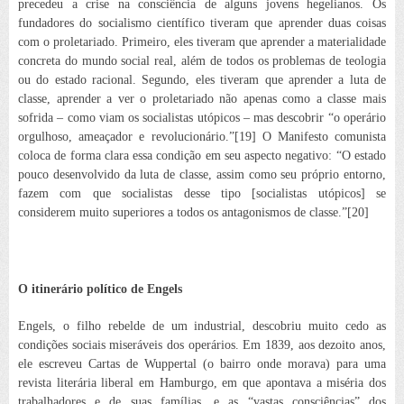
precedeu
a crise na consciência de alguns jovens hegelianos. Os
fundadores do socialismo científico tiveram que aprender duas coisas
com o proletariado. Primeiro, eles tiveram que aprender a materialidade
concreta do mundo social real, além de todos os problemas de teologia
ou do estado racional. Segundo, eles tiveram que aprender a luta de
classe, aprender a ver o proletariado não apenas como a classe mais
sofrida – como viam os socialistas utópicos – mas descobrir “o operário
orgulhoso, ameaçador e revolucionário.”[19] O
Manifesto comunista
coloca de forma clara essa condição em seu aspecto negativo: “O estado
pouco desenvolvido da luta de classe, assim como seu próprio entorno,
fazem com que socialistas desse tipo [socialistas utópicos] se
considerem muito superiores a todos os antagonismos de classe.”[20]
O itinerário político de Engels
Engels, o filho rebelde de um industrial, descobriu muito cedo as
condições sociais miseráveis dos operários. Em 1839, aos dezoito anos,
ele escreveu
Cartas de Wuppertal
(o bairro onde morava) para uma
revista literária liberal em Hamburgo, em que apontava a miséria dos
trabalhadores e de suas famílias, e as “vastas consciências” dos