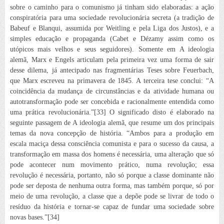
sobre o caminho para o comunismo já tinham sido
elaboradas: a ação
conspiratória para uma sociedade revolucionária secreta (a tradição de
Babeuf e Blanqui, assumida por Weitling e pela Liga dos Justos), e a
simples educação e propaganda (Cabet e Dézamy assim como os
utópicos mais velhos e seus seguidores). Somente em
A ideologia
alemã
, Marx e Engels articulam pela primeira vez uma forma de sair
desse dilema, já antecipado nas fragmentárias
Teses sobre Feuerbach
,
que Marx escreveu na primavera de 1845. A terceira tese conclui: “A
coincidência da mudança de circunstâncias e da atividade humana ou
autotransformação pode ser concebida e racionalmente entendida como
uma
prática revolucionária
.”[33] O significado disto é elaborado na
seguinte passagem de
A ideologia alemã
, que resume um dos principais
temas da nova concepção de história. “Ambos para a produção em
escala maciça dessa consciência comunista e para o sucesso da causa, a
transformação em massa dos homens é necessária, uma alteração que só
pode acontecer num movimento prático, numa
revolução
; essa
revolução é necessária, portanto, não só porque a classe
dominante
não
pode ser deposta de nenhuma outra forma, mas também porque, só por
meio de uma revolução, a classe que a
depõe
pode se livrar de todo o
resíduo da história e tornar-se capaz de fundar uma sociedade sobre
novas bases.”[34]