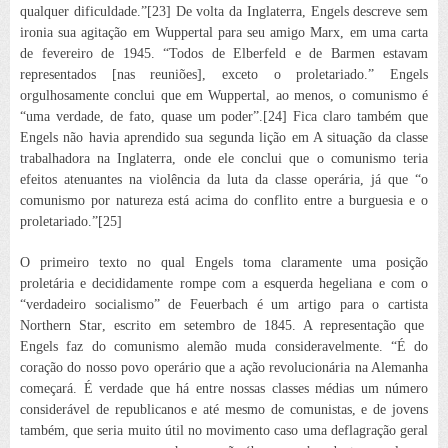
qualquer dificuldade.”[23] De volta da Inglaterra, Engels descreve sem
ironia sua agitação em Wuppertal para seu amigo Marx, em uma carta
de fevereiro de 1945. “Todos de Elberfeld e de Barmen estavam
representados [nas reuniões], exceto o proletariado.” Engels
orgulhosamente conclui que em Wuppertal, ao menos, o comunismo é
“uma
verdade
, de fato, quase um poder”.[24] Fica claro também que
Engels não havia aprendido sua segunda lição em
A situação da classe
trabalhadora na Inglaterra
, onde ele conclui que o comunismo teria
efeitos
atenuantes
na violência da luta da classe operária, já que “o
comunismo por natureza está acima do conflito entre a burguesia e o
proletariado.”[25]
O primeiro texto no qual Engels toma claramente uma posição
proletária e decididamente rompe com a esquerda hegeliana e com o
“verdadeiro socialismo” de
Feuerbach
é um artigo para o cartista
Northern Star
, escrito em setembro de 1845. A representação que
Engels faz do comunismo alemão muda consideravelmente. “É do
coração do nosso povo operário que a ação revolucionária na Alemanha
começará. É verdade que há entre nossas classes médias um número
considerável de republicanos e até mesmo de comunistas, e de jovens
também, que seria muito útil no movimento caso uma deflagração geral