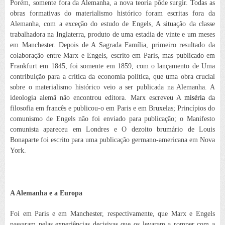
Porém, somente fora da Alemanha, a nova teoria pôde surgir. Todas as
obras formativas do materialismo histórico foram escritas fora da
Alemanha, com a exceção do estudo de Engels,
A situação da classe
trabalhadora na Inglaterra
, produto de uma estadia de vinte e um meses
em Manchester. Depois de
A Sagrada Família
, primeiro resultado da
colaboração entre Marx e Engels, escrito em Paris, mas publicado em
Frankfurt em 1845, foi somente em 1859, com o lançamento de
Uma
contribuição para a crítica da economia política
, que uma obra crucial
sobre o materialismo histórico veio a ser publicada na Alemanha.
A
ideologia alemã
não encontrou editora. Marx escreveu
A
miséria
da
filosofia
em francês e publicou-o em Paris e em Bruxelas;
Princípios do
comunismo
de Engels não foi enviado para publicação; o
Manifesto
comunista
apareceu em Londres e
O dezoito brumário de Louis
Bonaparte
foi escrito para uma publicação germano-americana em Nova
York.
A Alemanha e a Europa
Foi em Paris e em Manchester, respectivamente, que Marx e Engels
passaram pelas experiências decisivas que os levaram a romper com a