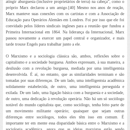
atingir a
burguesia (inclusive proprietários de terra) na cabeça”, como o
próprio Marx declarou a um amigo.[40] Mesmo nos anos de reação,
Marx manteve suas conexões com os cartistas e com a Associação de
Educação para Operários Alemães em Londres. Foi por isso que ele foi
convidado pelos líderes sindicais ingleses para a reunião que fundou a
Primeira Internacional em 1864. Na liderança da Internacional, Marx
passou novamente a exercer um papel central e organizador, e mais
tarde trouxe Engels para trabalhar junto a ele.
O Marxismo e a sociologia clássica são, ambos, reflexões sobre o
capitalismo e a sociedade burguesa. Ambos expressam, à sua maneira, a
desilusão com a revolução burguesa, mediada por uma intelligentsia
desenvolvida. É aí, no entanto, que as similaridades terminam e são
tomadas por suas diferenças. De um lado, uma intelligentsia acadêmica
solidamente estabelecida, de outro, uma intelligentsia perseguida e
exilada. De um lado, uma ligação básica com a burguesia e a sociedade,
de outro, uma dedicação à revolução operária. Não há um só sociólogo
notável do mundo capitalista que, como sociólogo, tenha feito parte de
um movimento militante operário; quaisquer que sejam outras
diferenças entre sociólogos, todos eles têm isso em comum. É
importante ter em mente essa disparidade básica entre o Marxismo e a
sociologia acadêmica, agora que as ideias marxistas estão sendo