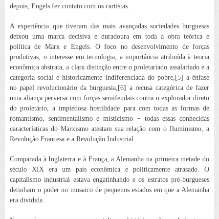
depois, Engels fez contato com os cartistas.
A experiência que tiveram das mais avançadas sociedades burguesas
deixou uma marca decisiva e duradoura em toda a obra teórica e
política de Marx e Engels. O foco no desenvolvimento de forças
produtivas, o interesse em tecnologia, a importância atribuída à teoria
econômica abstrata, a clara distinção entre o proletariado assalariado e a
categoria social e historicamente indiferenciada do pobre,[5]
a ênfase
no papel revolucionário da burguesia,[6]
a recusa categórica de fazer
uma aliança perversa com forças semifeudais contra o explorador direto
do proletário, a impiedosa hostilidade para com todas as formas de
romantismo, sentimentalismo e misticismo − todas essas conhecidas
características do Marxismo atestam sua relação com o Iluminismo, a
Revolução Francesa e a Revolução Industrial.
Comparada à Inglaterra e à França, a Alemanha na primeira metade do
século XIX era um país econômica e politicamente atrasado. O
capitalismo industrial estava engatinhando e os estratos pré-
burgueses
detinham o poder no mosaico de pequenos estados em que a Alemanha
era dividida.