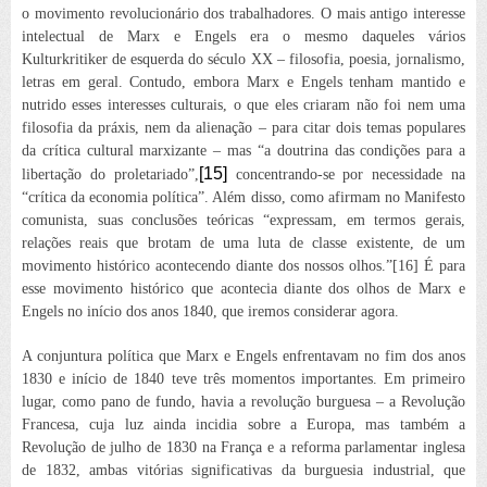
o movimento revolucionário dos trabalhadores. O mais antigo interesse
intelectual de Marx e Engels era o mesmo daqueles vários
Kulturkritiker
de esquerda do século XX – filosofia, poesia, jornalismo,
letras em geral. Contudo, embora Marx e Engels tenham mantido e
nutrido esses interesses culturais, o que eles criaram não foi nem uma
filosofia da práxis, nem da alienação – para citar dois temas populares
da crítica cultural
marxizante
– mas “a doutrina das condições para a
[15]
libertação do proletariado”,
concentrando-se por necessidade na
“crítica da economia política”. Além disso, como afirmam no
Manifesto
comunista
, suas conclusões teóricas “expressam, em termos gerais,
relações reais que brotam de uma luta de classe existente, de um
movimento histórico acontecendo diante dos nossos olhos.”[16] É para
esse movimento histórico que acontecia diante dos olhos de Marx e
Engels no início dos anos 1840, que iremos considerar agora.
A conjuntura política que Marx e Engels enfrentavam no fim dos anos
1830 e início de 1840 teve três momentos importantes. Em primeiro
lugar, como pano de fundo, havia a revolução burguesa – a Revolução
Francesa, cuja luz ainda incidia sobre a Europa, mas também a
Revolução de julho de 1830 na França e a reforma parlamentar inglesa
de 1832, ambas vitórias significativas da burguesia industrial, que