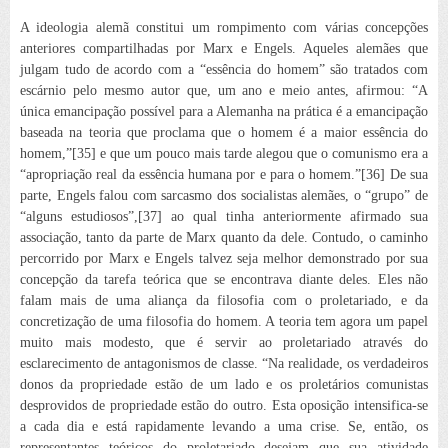
A ideologia alemã
constitui um rompimento com várias concepções
anteriores compartilhadas por Marx e Engels. Aqueles alemães que
julgam tudo de acordo com a “essência do homem” são tratados com
escárnio pelo mesmo autor que, um ano e meio antes, afirmou: “A
única emancipação possível para a Alemanha
na prática
é a emancipação
baseada
na
teoria que proclama que o homem é a maior essência do
homem,”[35] e que um pouco mais tarde alegou que o comunismo era a
“
apropriação
real da essência
humana
por e para o homem.”[36] De sua
parte, Engels falou com sarcasmo dos socialistas alemães, o “grupo” de
“alguns estudiosos”,[37] ao qual tinha anteriormente afirmado sua
associação, tanto da parte de Marx quanto da dele. Contudo, o caminho
percorrido por Marx e Engels talvez seja melhor demonstrado por sua
concepção da tarefa teórica que se
encontrava diante deles. Eles não
falam mais de uma aliança da filosofia com o proletariado, e da
concretização de uma filosofia do homem. A teoria tem agora um papel
muito mais modesto, que é servir ao proletariado através do
esclarecimento de antagonismos de classe. “Na realidade, os verdadeiros
donos da propriedade estão de um lado e os proletários comunistas
desprovidos de
propriedade estão do outro. Esta oposição intensifica-se
a cada dia e está rapidamente levando a uma crise. Se, então, os
representantes teóricos do proletariado desejam que sua atividade