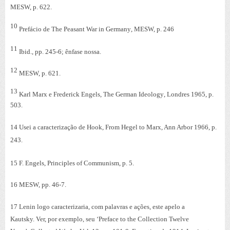
MESW, p. 622.
10
Prefácio de
The Peasant War in Germany
, MESW, p. 246
11
Ibid., pp. 245-6; ênfase nossa.
12
MESW, p. 621.
13
Karl Marx e Frederick Engels,
The German Ideology
, Londres 1965, p.
503.
14
Usei a caracterização de Hook,
From Hegel to Marx
, Ann Arbor 1966, p.
243.
15
F. Engels,
Principles of Communism
, p. 5.
16
MESW, pp. 46-7.
17
Lenin logo caracterizaria, com palavras e ações, este apelo a
Kautsky.
Ver, por exemplo, seu ‘Preface to the Collection
Twelve