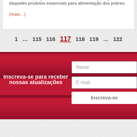
daqueles produtos essenciais para alimentação dos pobres.
(mais…)
117
1
…
115
116
118
119
…
122
Inscreva-se para receber
nossas atualizações
Inscreva-se