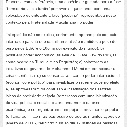
Francesa como referência, uma espécie de guinada para a fase
“termidoriana” da tardia “primavera”, queimando com uma
velocidade estonteante a fase “jacobina”, representada neste
contexto pela Fraternidade Muçulmana no poder.
Tal episódio não se explica, certamente, apenas pelo contexto
interno do país, já que os militares a) são mantidos a peso de
ouro pelos EUA (é o 10o. maior exército do mundo); b)
possuem poder econômico (fala-se de 15 até 30% do PIB), tal
como ocorre na Turquia e no Paquistão; c) sabotaram as
iniciativas do governo de Mohammed Mursi em equacionar a
crise econômica; d) se consorciaram com o poder internacional
(econômico e político) para inviabilizar o recente governo eleito;
e) se aproveitaram da confusão e insatisfação dos setores
laicos da sociedade egípcia (temerosos com uma islamização
da vida política e social e o aprofundamento da crise
econômica) e se organizaram num pujante movimento popular
(o Tamarod) – até mais expressivo do que as manifestações de
janeiro de 2011 -, reunindo num só dia 17 milhões de pessoas