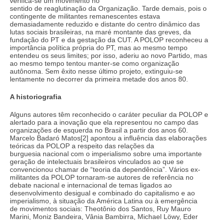
verifica-se um movimento no
sentido de reaglutinação da Organização. Tarde demais, pois o
contingente de militantes remanescentes estava
demasiadamente reduzido e distante do centro dinâmico das
lutas sociais brasileiras, na maré montante das greves, da
fundação do PT e da gestação da CUT. A POLOP reconheceu a
importância política própria do PT, mas ao mesmo tempo
entendeu os seus limites; por isso, aderiu ao novo Partido, mas
ao mesmo tempo tentou manter-se como organização
autônoma. Sem êxito nesse último projeto, extinguiu-se
lentamente no decorrer da primeira metade dos anos 80.
A historiografia
Alguns autores têm reconhecido o caráter peculiar da POLOP e
alertado para a inovação que ela representou no campo das
organizações de esquerda no Brasil a partir dos anos 60.
Marcelo Badaró Matos[2] apontou a influência das elaborações
teóricas da POLOP a respeito das relações da
burguesia nacional com o imperialismo sobre uma importante
geração de intelectuais brasileiros vinculados ao que se
convencionou chamar de “teoria da dependência”. Vários ex-
militantes da POLOP tornaram-se autores de referência no
debate nacional e internacional de temas ligados ao
desenvolvimento desigual e combinado do capitalismo e ao
imperialismo, à situação da América Latina ou à emergência
de movimentos sociais: Theotônio dos Santos, Ruy Mauro
Marini, Moniz Bandeira, Vânia Bambirra, Michael Löwy, Eder