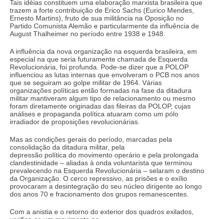
Tais idéias constituem uma elaboração marxista brasileira que
trazem a forte contribuição de Erico Sachs (Eurico Mendes,
Ernesto Martins), fruto de sua militância na Oposição no
Partido Comunista Alemão e particularmente da influência de
August Thalheimer no período entre 1938 e 1948.
A influência da nova organização na esquerda brasileira, em
especial na que seria futuramente chamada de Esquerda
Revolucionária, foi profunda. Pode-se dizer que a POLOP
influenciou as lutas internas que envolveram o PCB nos anos
que se seguiram ao golpe militar de 1964. Várias
organizações políticas então formadas na fase da ditadura
militar mantiveram algum tipo de relacionamento ou mesmo
foram diretamente originadas das fileiras da POLOP, cujas
análises e propaganda política atuaram como um pólo
irradiador de proposições revolucionárias.
Mas as condições gerais do período, marcadas pela
consolidação da ditadura militar, pela
depressão política do movimento operário e pela prolongada
clandestinidade – aliadas à onda voluntarista que terminou
prevalecendo na Esquerda Revolucionária – selaram o destino
da Organização. O cerco repressivo, as prisões e o exílio
provocaram a desintegração do seu núcleo dirigente ao longo
dos anos 70 e fracionamento dos grupos remanescentes.
Com a anistia e o retorno do exterior dos quadros exilados,