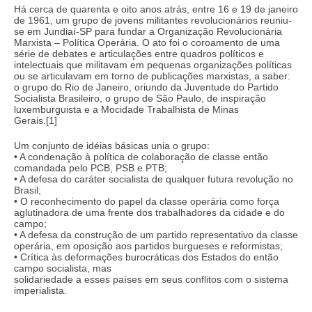
Há cerca de quarenta e oito anos atrás, entre 16 e 19 de janeiro
de 1961, um grupo de jovens militantes revolucionários reuniu-
se em Jundiaí-SP para fundar a Organização Revolucionária
Marxista – Política Operária. O ato foi o coroamento de uma
série de debates e articulações entre quadros políticos e
intelectuais que militavam em pequenas organizações políticas
ou se articulavam em torno de publicações marxistas, a saber:
o grupo do Rio de Janeiro, oriundo da Juventude do Partido
Socialista Brasileiro, o grupo de São Paulo, de inspiração
luxemburguista e a Mocidade Trabalhista de Minas
Gerais.[1]
Um conjunto de idéias básicas unia o grupo:
• A condenação à política de colaboração de classe então
comandada pelo PCB, PSB e PTB;
• A defesa do caráter socialista de qualquer futura revolução no
Brasil;
• O reconhecimento do papel da classe operária como força
aglutinadora de uma frente dos trabalhadores da cidade e do
campo;
• A defesa da construção de um partido representativo da classe
operária, em oposição aos partidos burgueses e reformistas;
• Crítica às deformações burocráticas dos Estados do então
campo socialista, mas
solidariedade a esses países em seus conflitos com o sistema
imperialista.