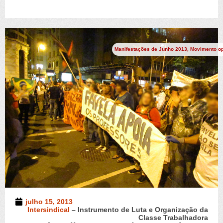
Manifestações de Junho 2013
,
Movimento op
julho 15, 2013
Intersindical
– Instrumento de Luta e Organização da
Classe Trabalhadora