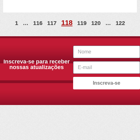
118
1
…
116
117
119
120
…
122
Inscreva-se para receber
nossas atualizações
Inscreva-se