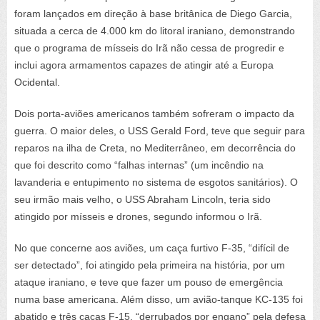
foram lançados em direção à base britânica de Diego Garcia,
situada a cerca de 4.000 km do litoral iraniano, demonstrando
que o programa de mísseis do Irã não cessa de progredir e
inclui agora armamentos capazes de atingir até a Europa
Ocidental.
Dois porta-aviões americanos também sofreram o impacto da
guerra. O maior deles, o USS Gerald Ford, teve que seguir para
reparos na ilha de Creta, no Mediterrâneo, em decorrência do
que foi descrito como “falhas internas” (um incêndio na
lavanderia e entupimento no sistema de esgotos sanitários). O
seu irmão mais velho, o USS Abraham Lincoln, teria sido
atingido por mísseis e drones, segundo informou o Irã.
No que concerne aos aviões, um caça furtivo F-35, “difícil de
ser detectado”, foi atingido pela primeira na história, por um
ataque iraniano, e teve que fazer um pouso de emergência
numa base americana. Além disso, um avião-tanque KC-135 foi
abatido e três caças F-15, “derrubados por engano” pela defesa