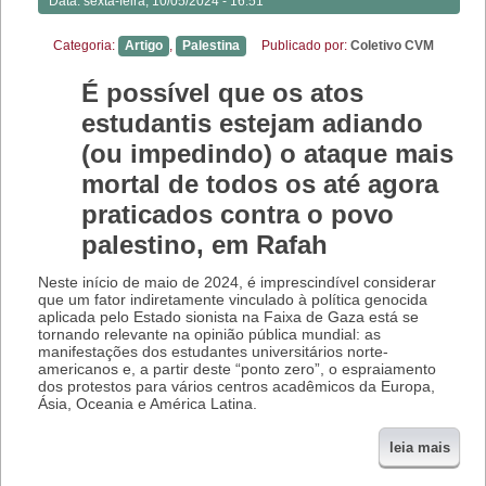
Data:
sexta-feira, 10/05/2024 - 16:51
Categoria:
Artigo
,
Palestina
Publicado por:
Coletivo CVM
É possível que os atos
estudantis estejam adiando
(ou impedindo) o ataque mais
mortal de todos os até agora
praticados contra o povo
palestino, em Rafah
Neste início de maio de 2024, é imprescindível considerar
que um fator indiretamente vinculado à política genocida
aplicada pelo Estado sionista na Faixa de Gaza está se
tornando relevante na opinião pública mundial: as
manifestações dos estudantes universitários norte-
americanos e, a partir deste “ponto zero”, o espraiamento
dos protestos para vários centros acadêmicos da Europa,
Ásia, Oceania e América Latina.
leia mais