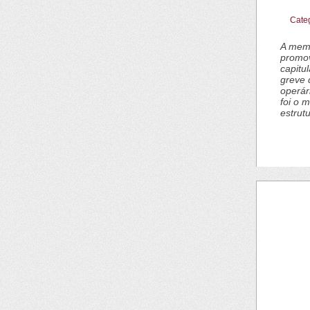
Cate
A memó
promov
capitu
greve 
operár
foi o 
estrutu