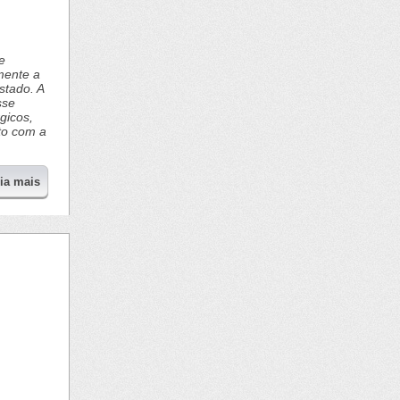
e
mente a
stado. A
sse
gicos,
to com a
eia mais