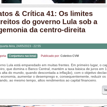
atos & Crítica 41: Os limites
treitos do governo Lula sob a
gemonia da centro-direita
quarta-feira, 24/05/2023 - 22:55
goria:
Conjuntura nacional
Publicado por:
Coletivo CVM
rno Lula está emparedado em muitas frentes. Em primeiro lugar, o cap
eiro, que domina o Banco Central, mantém a taxa básica de juros em 
s alta do mundo, quando descontada a inflação), com o objetivo decla
a economia, aumentar o desemprego e, consequentemente, reduzir os s
iando, ao mesmo tempo, altos rendimentos ao capital financeiro.
l