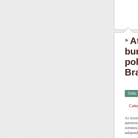
A
bu
po
Bra
Data:
Cate
As recent
anteriorm
estrutura
independ