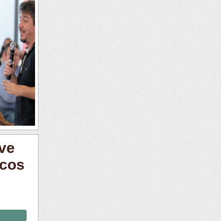
eve
icos