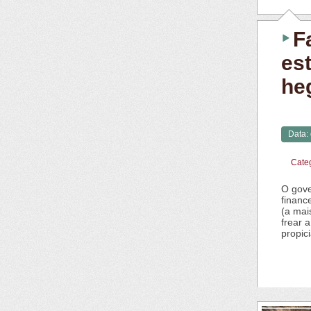
F
es
he
Data:
Cate
O gove
financ
(a mai
frear 
propic