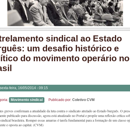
trelamento sindical ao Estado
rguês: um desafio histórico e
lítico do movimento operário no
sil
sexta-feira, 16/05/2014 - 09:15
goria:
Movimento sindical
Publicado por:
Coletivo CVM
es greves confirmam a atualidade da luta contra o sindicato atrelado ao Estado burguês. O pres
ente publicado para discussão, agora está atualizado no Portal e propõe uma reflexão crítica so
 sindical brasileira. Romper essas amarras é tarefa fundamental para a formação de um classe op
ente e oposta ao capital. (CVM)