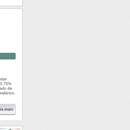
ital
13,75%
rado de
alários,
eia mais