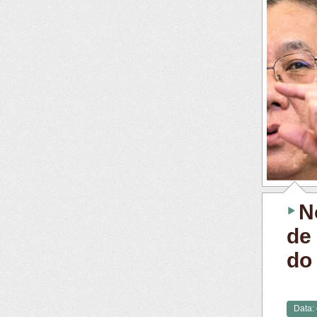
N
de
do
Data: