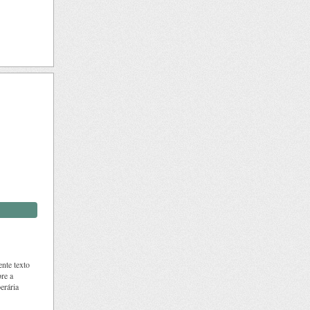
ente texto
bre a
erária