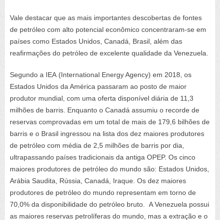
Vale destacar que as mais importantes
descobertas
de fontes
de petróleo com alto potencial econômico concentraram-se em
países como Estados Unidos, Canadá, Brasil, além das
reafirmações do petróleo de excelente qualidade da Venezuela.
Segundo a IEA
(
International
Energy
Agency
) em
2018, os
E
stados
U
nidos da
A
mérica passaram ao posto de maior
produtor mundial, com uma oferta disponível diária de 11,3
milhões de barris. Enquanto o Canadá assumiu
o recorde de
reservas
comprovadas em um total de m
ais de 179,6 bilhões de
barris e o Brasil ingressou na lista dos dez maiores produtores
de petróleo com média de 2,5 milhões de barris por dia,
ultrapassando países tradicionais
da antiga OPEP.
Os cinco
maiores produtores de petróleo do mundo são: Estados Unidos,
Arábia Saudita, Rússia, Canadá, Iraque. Os dez maiores
produtores de petróleo do mundo representam
em torno de
70,0% da disponibilidade
do petróleo bruto
.
A Venezuela possui
as maiores reservas petrolíferas do mundo, mas a extração e o