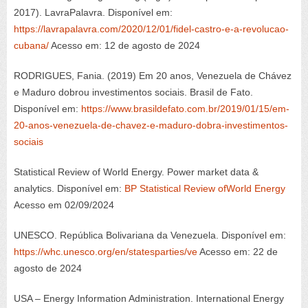
2017)
.
LavraPalavra
.
Disponível em
:
https://lavrapalavra.com/2020/12/01/fidel-castro-e-a-revolucao-
cubana/
Acesso em: 12 de agosto de 2024
RODRIGUES, Fania. (2019) Em 20 anos, Venezuela de Chávez
e Maduro dobrou investimentos sociais.
Brasil de Fato
.
Disponível em:
https://www.brasildefato.com.br/2019/01/15/em-
20-anos-venezuela-de-chavez-e-maduro-dobra-investimentos-
sociais
Statistical
Review
of
World Energy.
Power
market
data &
analytics
.
Disponível em
:
BP
Statistical
Review
of
World Energy
Acesso em 02/09/2024
UNESCO.
República Bolivariana da Venezuela.
Disponível em:
https://whc.unesco.org/en/statesparties/ve
Acesso em: 22 de
agosto de 2024
USA
–
Energy
Information
Administration
.
International
Energy