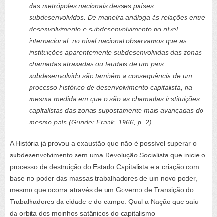
das
metrópoles
nacionais
desses
países
subdesenvolvidos.
De
maneira
análoga às relações
entre
desenvolvimento
e
subdesenvolvimento
no
nível
internacional
,
no
nível nacional observamos que as
instituições aparentemente subdesenvolvidas das zonas
chamadas
atrasadas
ou
feudais
de
um
país
subdesenvolvido
são
também
a
consequência de
um
processo
histórico
de
desenvolvimento
capitalista,
na
mesma
medida
em
que
o
são as
chamadas
instituições
capitalistas
das
zonas
supostamente
mais
avançadas
do
mesmo país.
(Gunder Frank, 1966, p. 2)
A História já provou a exaustão que não é possível superar o
subdesenvolvimento sem uma Revolução Socialista que inicie o
processo de destruição do
Estado Capitalista e a criação com
base no poder das massas
trabalhadores
de um novo poder,
mesmo que ocorra através de um Governo de Transição do
Trabalhadores da cidade e do
campo
.
Qual a Nação que saiu
da orbita dos moinhos satânicos do capitalismo