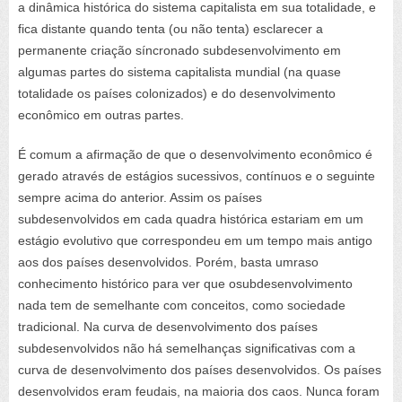
a dinâmica histórica
do sistema capitalista em sua totalidade,
e
fica distante quando tenta (ou não tenta) esclarecer a
permanente criação síncrona
do subdesenvolvimento em
algumas partes
do sistema capitalista mundial (na quase
totalidade os países colonizados)
e do desenvolvimento
econômico em outras
partes
.
É comum a afirmação de que o
desenvolvimento
econômico
é
gerado através de estágios sucessivos, contínuos e o seguinte
sempre acima do anterior. Assim os países
subdesenvolvidos
em cada quadra histórica
estariam em um
está
gio
evolutivo que correspondeu em um tempo mais antigo
aos dos países desenvolvidos.
Porém, basta um
raso
conhecimento
histórico
para
ver
que
o
subdesenvolvimento
nada tem de semelhante com conceitos, como sociedade
tradicional
.
Na curva de desenvolvimento dos países
subdesenvolvidos não há semelhanças significativas com a
curva de desenvolvimento dos países desenvolvidos. Os países
desenvolvidos eram feudais, na maioria dos caos. Nunca foram