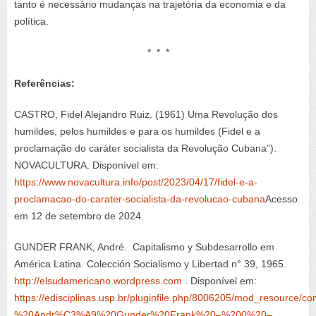
tanto é necessário mudanças na trajetória da economia e da
política.
* * *
Referências:
CASTRO, Fidel
Alejandro Ruiz
. (1961) Uma Revolução dos
humildes, pelos humildes e para os humildes (Fidel e a
proclamação do caráter socialista da Revolução Cubana”).
NOVACULTURA. Disponível em:
https://www.novacultura.info/post/2023/04/17/fidel-e-a-
proclamacao-do-carater-socialista-da-revolucao-cubana
Acesso
em 12 de setembro de 2024
.
GUNDER FRANK, André. Capitalismo y Subdesarrollo em
América Latina.
Colección
Socialismo y Libertad n° 39, 1965.
http://elsudamericano.wordpress.com
. Disponível em:
https://edisciplinas.usp.br/pluginfile.php/8006205/mod_resou
%20Andr%C3%A9%20Gunder%20Frank%20–%200%20–