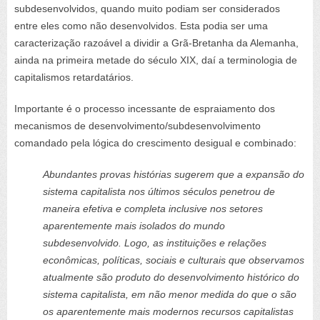
subdesenvolvidos,
quando muito podiam ser considerados
entre eles como
não
desenvolvidos.
Esta podia ser uma
caracterização razoável a dividir a Grã-Bretanha da Alemanha,
ainda na primeira metade do século XIX, daí a terminologia de
capitalismos retardatários.
Importante é o processo incessante de espraiamento dos
mecanismos de desenvolvimento/subdesenvolvimento
comandado pela lógica do crescimento desigual e combinado:
Abundantes provas histórias sugerem que
a
expansão
do
sistema capitalista
nos
últimos
séculos penetrou
de
maneira
efetiva
e
completa
inclusive
nos
setores
aparentemente
mais
isolados
do
mundo
subdesenvolvido.
Logo,
as
instituições
e
relações
econômicas,
políticas,
sociais
e
culturais que observamos
atualmente são produto do desenvolvimento histórico do
sistema capitalista,
em
não
menor
medida
do
que
o
são
os
aparentemente
mais
modernos
recursos capitalistas