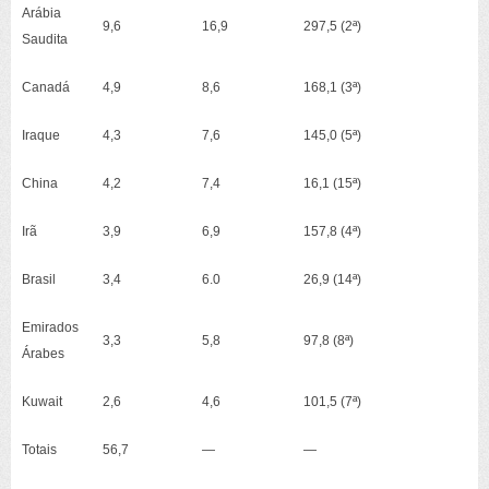
Arábia
9,6
16,9
297,5
(2ª)
Saudita
Canadá
4,9
8,6
168,1
(3ª)
Iraque
4,3
7,6
145,0
(5ª)
China
4,2
7,4
16,1
(15ª)
Irã
3,9
6,9
157,8
(4ª)
Brasil
3,4
6.0
26,9
(14ª)
Emirados
3,3
5,8
97,8
(8ª)
Árabes
Kuwait
2,6
4,6
101,5
(7ª)
Totais
56,7
—
—