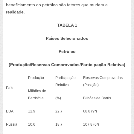
beneficiamento do petróleo são fatores que mudam a
realidade.
TABELA 1
Países Selecionados
Petróleo
(Produção/Reservas Comprovadas/Participação Relativa)
Produção
Participação
Reservas Comprovadas
Relativa
(Posição)
País
Milhões de
Barris
/dia
(%)
Bilhões de Barris
EUA
12,9
22,7
68,8
(9ª)
Rússia
10,6
18,7
107,8
(6ª)