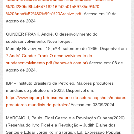
%20d280bd8b44647182162d2a01a59785d9%20–
%20Anna%E2%80%99s%20Archive.pdf
Acesso em 10 de
agosto de 2024
GUNDER FRANK, André. O desenvolvimento do
subdesenvolvimento. Nova Iorque:
Monthly Review
, vol. 18, nº 4, setembro de 1966. Disponível em:
7 André Gunder Frank O desenvolvimento do
subdesenvolvimento.pdf (beneweb.com.br)
Acesso em: 08 de
agosto de 2024.
IBP –
Instituto Brasileiro de Petróleo.
Maiores produtores
mundiais de petróleo em 2023.
Disponível em:
https://www.ibp.org.br/observatorio-do-setor/snapshots/maiores-
produtores-mundiais-de-petroleo/
Acesso em 03/09/2024
MARÇAIOLI, Paulo.
Fidel Castro e a Revolução Cubana
(2020).
(Resenha do livro Fidel e a Revolução – Judith Elaine dos
Santos e Edgar Jorge Kolling (
orgs
.). Ed. Expressão Popular.