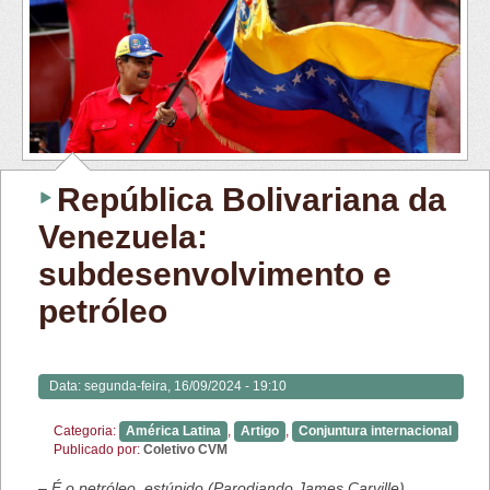
República Bolivariana da
Venezuela:
subdesenvolvimento e
petróleo
Data:
segunda-feira, 16/09/2024 - 19:10
Categoria:
América Latina
,
Artigo
,
Conjuntura internacional
Publicado por:
Coletivo CVM
– É o petróleo, estúpido (Parodiando James
Carville
)