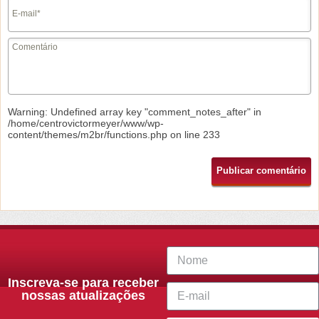
Warning
: Undefined array key "comment_notes_after" in
/home/centrovictormeyer/www/wp-
content/themes/m2br/functions.php
on line
233
Inscreva-se para receber
nossas atualizações