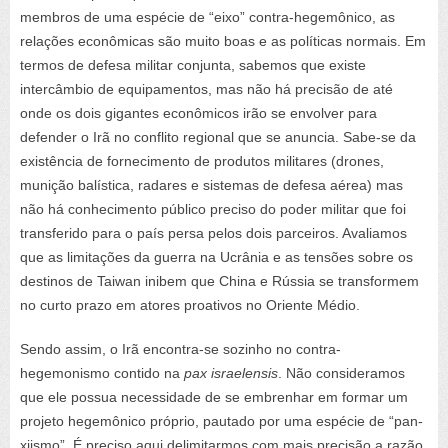
membros de uma espécie de “eixo” contra-hegemônico, as
relações econômicas são muito boas e as políticas normais. Em
termos de defesa militar conjunta, sabemos que existe
intercâmbio de equipamentos, mas não há precisão de até
onde os dois gigantes econômicos irão se envolver para
defender o Irã no conflito regional que se anuncia. Sabe-se da
existência de fornecimento de produtos militares (drones,
munição balística, radares e sistemas de defesa aérea) mas
não há conhecimento público preciso do poder militar que foi
transferido para o país persa pelos dois parceiros. Avaliamos
que as limitações da guerra na Ucrânia e as tensões sobre os
destinos de Taiwan inibem que China e Rússia se transformem
no curto prazo em atores proativos no Oriente Médio.
Sendo assim, o Irã encontra-se sozinho no contra-
hegemonismo contido na
pax israelensis
. Não consideramos
que ele possua necessidade de se embrenhar em formar um
projeto hegemônico próprio, pautado por uma espécie de “pan-
xiismo”. É preciso aqui delimitarmos com mais precisão a razão