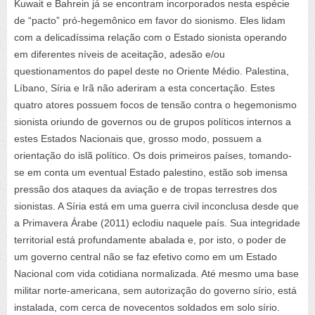
Kuwait e Bahrein já se encontram incorporados nesta espécie
de “pacto” pró-hegemônico em favor do sionismo. Eles lidam
com a delicadíssima relação com o Estado sionista operando
em diferentes níveis de aceitação, adesão e/ou
questionamentos do papel deste no Oriente Médio. Palestina,
Líbano, Síria e Irã não aderiram a esta concertação. Estes
quatro atores possuem focos de tensão contra o hegemonismo
sionista oriundo de governos ou de grupos políticos internos a
estes Estados Nacionais que, grosso modo, possuem a
orientação do islã político. Os dois primeiros países, tomando-
se em conta um eventual Estado palestino, estão sob imensa
pressão dos ataques da aviação e de tropas terrestres dos
sionistas. A Síria está em uma guerra civil inconclusa desde que
a Primavera Árabe (2011) eclodiu naquele país. Sua integridade
territorial está profundamente abalada e, por isto, o poder de
um governo central não se faz efetivo como em um Estado
Nacional com vida cotidiana normalizada. Até mesmo uma base
militar norte-americana, sem autorização do governo sírio, está
instalada, com cerca de novecentos soldados em solo sírio.