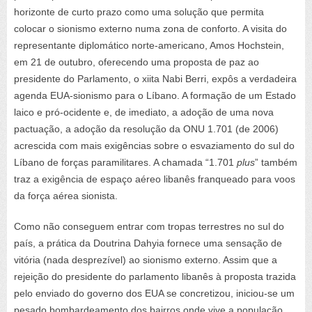
horizonte de curto prazo como uma solução que permita
colocar o sionismo externo numa zona de conforto. A visita do
representante diplomático norte-americano, Amos Hochstein,
em 21 de outubro, oferecendo uma proposta de paz ao
presidente do Parlamento, o xiita Nabi Berri, expôs a verdadeira
agenda EUA-sionismo para o Líbano. A formação de um Estado
laico e pró-ocidente e, de imediato, a adoção de uma nova
pactuação, a adoção da resolução da ONU 1.701 (de 2006)
acrescida com mais exigências sobre o esvaziamento do sul do
Líbano de forças paramilitares. A chamada “1.701
plus
” também
traz a exigência de espaço aéreo libanês franqueado para voos
da força aérea sionista.
Como não conseguem entrar com tropas terrestres no sul do
país, a prática da Doutrina Dahyia fornece uma sensação de
vitória (nada desprezível) ao sionismo externo. Assim que a
rejeição do presidente do parlamento libanês à proposta trazida
pelo enviado do governo dos EUA se concretizou, iniciou-se um
pesado bombardeamento dos bairros onde vive a população