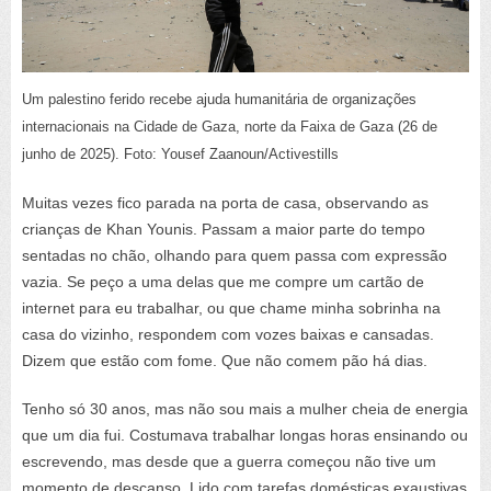
Um palestino ferido recebe ajuda humanitária de organizações
internacionais na Cidade de Gaza, norte da Faixa de Gaza (26 de
junho de 2025). Foto: Yousef Zaanoun/Activestills
Muitas vezes fico parada na porta de casa, observando as
crianças de Khan Younis. Passam a maior parte do tempo
sentadas no chão, olhando para quem passa com expressão
vazia. Se peço a uma delas que me compre um cartão de
internet para eu trabalhar, ou que chame minha sobrinha na
casa do vizinho, respondem com vozes baixas e cansadas.
Dizem que estão com fome. Que não comem pão há dias.
Tenho só 30 anos, mas não sou mais a mulher cheia de energia
que um dia fui. Costumava trabalhar longas horas ensinando ou
escrevendo, mas desde que a guerra começou não tive um
momento de descanso. Lido com tarefas domésticas exaustivas