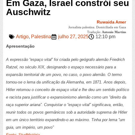
Em Gaza, Israel constrói seu
Auschwitz
Ruwaida Amer
Jornalista palestina. Domiciliada em Gaza
Tradução:
Antonio Martins
Artigo
,
Palestina
julho 27, 2025
12:10 pm
Apresentação
A expressão “espaço vital” foi criada pelo geógrafo alemão Friedrich
Ratzel, no século XIX, designando o espaço necessário para a
expansão territorial de um povo, no caso, o povo alemão. O termo
tornou-se o lema da unificação da Alemanha, em 1871. Anos depois,
Hitler retomou o conceito de espaço vital e lhe deu um sentido político
e racista para justificar o expansionismo alemão como um “direito da
raça superior ariana”. Conquistar o “espaço vital” significava, então,
reunir todos os povos germânicos sob a autoridade suprema de Hitler
em um único território expandindo-o ao máximo. Tinha por lema “um
”
guia, um império, um povo
Fonte: StudHistória