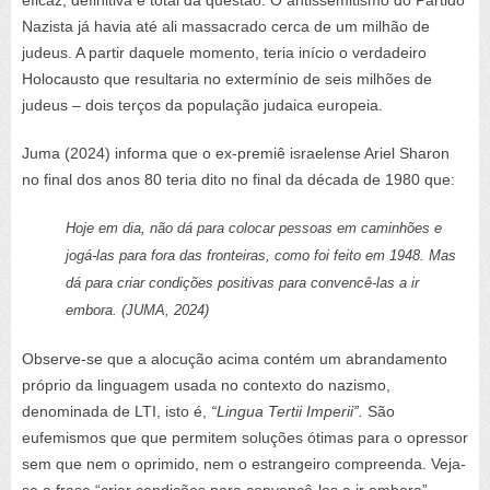
Nazista já havia até ali massacrado cerca de um milhão de
judeus. A partir daquele momento, teria início o verdadeiro
Holocausto que resultaria no extermínio de seis milhões de
judeus – dois terços da população judaica europeia.
Juma (2024) informa que o ex-premiê israelense Ariel Sharon
no final dos anos 80 teria dito no final da década de 1980 que:
Hoje em dia, não dá para colocar pessoas em caminhões e
jogá-las para fora das fronteiras, como foi feito em 1948. Mas
dá para criar condições positivas para convencê-las a ir
embora. (JUMA, 2024)
Observe-se que a alocução acima contém um abrandamento
próprio da linguagem usada no contexto do nazismo,
denominada de LTI, isto é,
“Lingua
Tertii Imperii”.
São
eufemismos que que permitem soluções ótimas para o opressor
sem que nem o oprimido, nem o estrangeiro compreenda. Veja-
se a frase “criar condições para convencê-los a ir embora”.