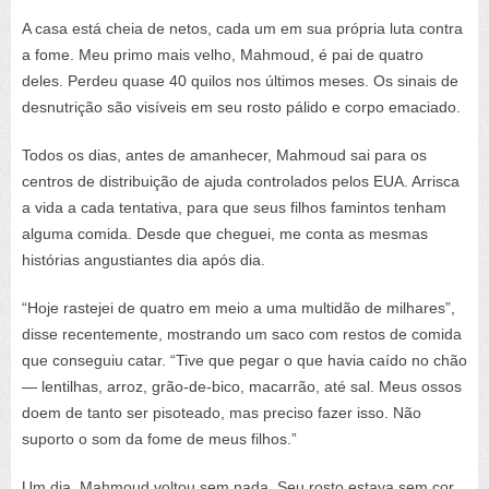
A casa está cheia de netos, cada um em sua própria luta contra
a fome. Meu primo mais velho, Mahmoud, é pai de quatro
deles. Perdeu quase 40 quilos nos últimos meses. Os sinais de
desnutrição são visíveis em seu rosto pálido e corpo emaciado.
Todos os dias, antes de amanhecer, Mahmoud sai para os
centros de distribuição de ajuda controlados pelos EUA. Arrisca
a vida a cada tentativa, para que seus filhos famintos tenham
alguma comida. Desde que cheguei, me conta as mesmas
histórias angustiantes dia após dia.
“Hoje rastejei de quatro em meio a uma multidão de milhares”,
disse recentemente, mostrando um saco com restos de comida
que conseguiu catar. “Tive que pegar o que havia caído no chão
— lentilhas, arroz, grão-de-bico, macarrão, até sal. Meus ossos
doem de tanto ser pisoteado, mas preciso fazer isso. Não
suporto o som da fome de meus filhos.”
Um dia, Mahmoud voltou sem nada. Seu rosto estava sem cor,