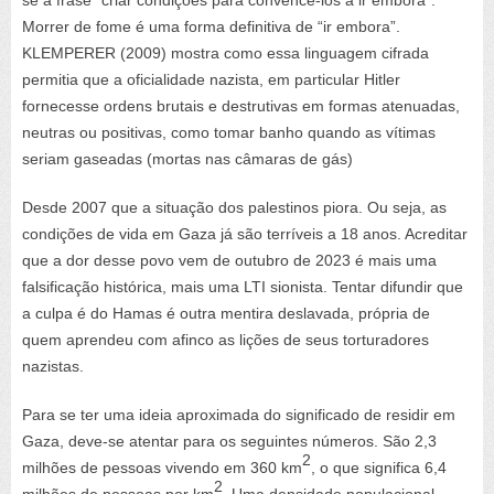
Morrer de fome é uma forma definitiva de “ir embora”.
KLEMPERER (2009) mostra como essa linguagem cifrada
permitia que a oficialidade nazista, em particular Hitler
fornecesse ordens brutais e destrutivas em formas atenuadas,
neutras ou positivas, como tomar banho quando as vítimas
seriam gaseadas (mortas nas câmaras de gás)
Desde 2007 que a situação dos palestinos piora. Ou seja, as
condições de vida em Gaza já são terríveis a 18 anos. Acreditar
que a dor desse povo vem de outubro de 2023 é mais uma
falsificação histórica, mais uma LTI sionista. Tentar difundir que
a culpa é do Hamas é outra mentira deslavada, própria de
quem aprendeu com afinco as lições de seus torturadores
nazistas.
Para se ter uma ideia aproximada do significado de residir em
Gaza, deve-se atentar para os seguintes números. São 2,3
2
milhões de pessoas vivendo em 360 km
, o que significa 6,4
2
milhões de pessoas por km
. Uma densidade populacional