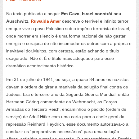
No texto publicado a seguir
Em Gaza, Israel constrói seu
Auschwitz
,
Ruwaida Amer
descreve o terrível e infinito terror
em que vive o povo Palestino sob o império terrorista de Israel,
onde morrer em silencio é uma forma racional de não gastar
energia e corajosa de não incomodar os outros com a própria e
inevitável dor.Muitos, com certeza, estão achando o título
exagerado. Não é. É o título mais adequado para esse
dramático acontecimento histórico.
Em 31 de julho de 1941, ou seja, a quase 84 anos os nazistas
davam a ordem de girar a manivela da solução final contra os
Judeus. Era o terceiro ano da Segunda Guerra Mundial, então
Hermann Göring comandante da Wehrmacht, as Forças
Armadas do Terceiro Reich, encaminhou o pedido (ordem de
serviço) de Adolf Hitler com uma carta para o chefe geral da
repressão Reinhard Heydrich, esse documento autorizava-o a
conduzir os “preparativos necessários” para uma solução
eficaz, definitiva e total da questão. O antissemitismo do Partido