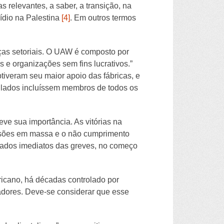
 relevantes, a saber, a transição, na
cídio na Palestina
[4]
. Em outros termos
ças setoriais. O UAW é composto por
 e organizações sem fins lucrativos.”
iveram seu maior apoio das fábricas, e
s lados incluíssem membros de todos os
ve sua importância. As vitórias na
issões em massa e o não cumprimento
tados imediatos das greves, no começo
ricano, há décadas controlado por
hadores. Deve-se considerar que esse