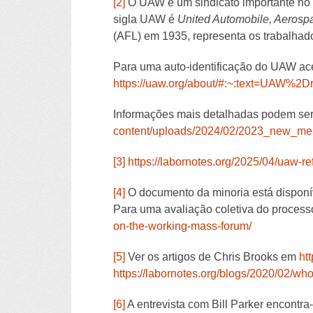
[2]
O UAW é um sindicato importante no
sigla UAW é
United Automobile, Aerospa
(AFL) em 1935, representa os trabalhad
Para uma auto-identificação do UAW ac
https://uaw.org/about/#:~:text=UAW
Informações mais detalhadas podem ser
content/uploads/2024/02/2023_new_m
[3]
https://labornotes.org/2025/04/uaw-r
[4]
O documento da minoria está disponíve
Para uma avaliação coletiva do proces
on-the-working-mass-forum/
[5]
Ver os artigos de Chris Brooks em
ht
https://labornotes.org/blogs/2020/02/wh
[6]
A entrevista com Bill Parker encontra