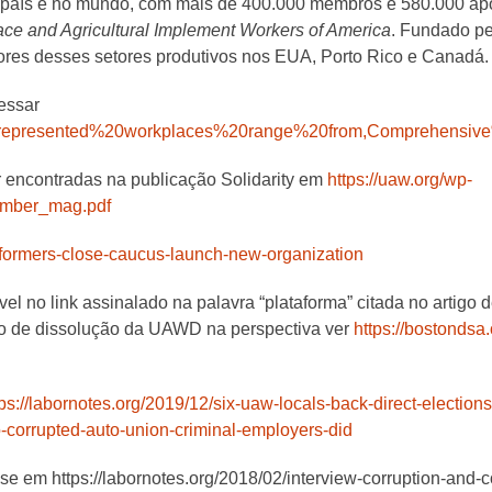
 país e no mundo, com mais de 400.000 membros e 580.000 ap
ce and Agricultural Implement Workers of America
. Fundado p
ores desses setores produtivos nos EUA, Porto Rico e Canadá.
essar
%2Drepresented%20workplaces%20range%20from,Comprehensi
 encontradas na publicação Solidarity em
https://uaw.org/wp-
ember_mag.pdf
eformers-close-caucus-launch-new-organization
l no link assinalado na palavra “plataforma” citada no artigo d
so de dissolução da UAWD na perspectiva ver
https://bostondsa
tps://labornotes.org/2019/12/six-uaw-locals-back-direct-elections
o-corrupted-auto-union-criminal-employers-did
-se em https://labornotes.org/2018/02/interview-corruption-and-