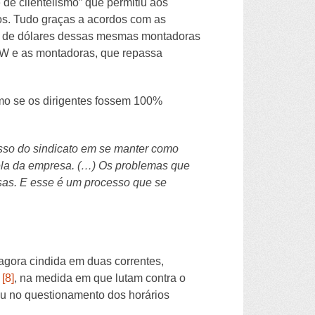
e clientelismo” que permitiu aos
os. Tudo graças a acordos com as
es de dólares dessas mesmas montadoras
UAW e as montadoras, que repassa
mo se os dirigentes fossem 100%
casso do sindicato em se manter como
uela da empresa. (…) Os problemas que
sas. E esse é um processo que se
agora cindida em duas correntes,
s
[8]
, na medida em que lutam contra o
 ou no questionamento dos horários