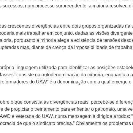
ses sucessos, num processo surpreendente, a maioria resolveu d
s crescentes divergências entre dois grupos organizadas na s
deria mais trabalhar em conjunto, dadas as visões divergente
aioria, porquanto a minoria alega a existência de tensões desde 
superadas mas, diante da crença da impossibilidade de trabalha
 própria linguagem utilizada para identificar as posições estab
 classes” consiste na autodenominação da minoria, enquanto a a
e “reformadores do UAW” é a denominação com a qual emerge e 
e o que consistia as divergências reais, percebe-se diferença
a-se de propiciar o treinamento para enfrentar o patronato, uma
AWD e veterana do UAW, numa mensagem à dirigida a todos: “Sem
racia de que o sindicato precisa.” Obviamente os problemas no