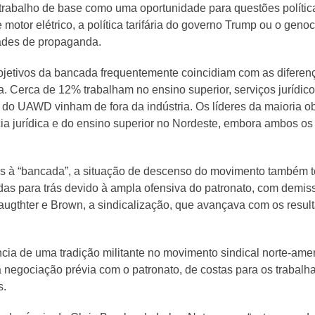
trabalho de base como uma oportunidade para questões políticas
 motor elétrico, a política tarifária do governo Trump ou o geno
dades de propaganda.
jetivos da bancada frequentemente coincidiam com as diferen
. Cerca de 12% trabalham no ensino superior, serviços jurídicos
o UAWD vinham de fora da indústria. Os líderes da maioria obt
cia jurídica e do ensino superior no Nordeste, embora ambos o
as à “bancada”, a situação de descenso do movimento também te
das para trás devido à ampla ofensiva do patronato, com dem
ugthter e Brown, a sindicalização, que avançava com os resul
cia de uma tradição militante no movimento sindical norte-ame
 a negociação prévia com o patronato, de costas para os trabal
s.