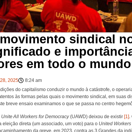
movimento sindical no
nificado e importância
dores em todo o mundo
 28, 2025
8:24 am
dições do capitalismo conduzir o mundo à catástrofe, o operar
tentos às formas pelas quais o movimento sindical, em suas dis
este breve ensaio examinamos o que se passa no centro hegemô
o
Unite All Workers for Democracy
(UAWD) deixou de existir
[1]
.
 eleição direta (um associado, um voto) para o
United Workers
caminhamento da greve, em 2023, contra as 3 Grandes da indús