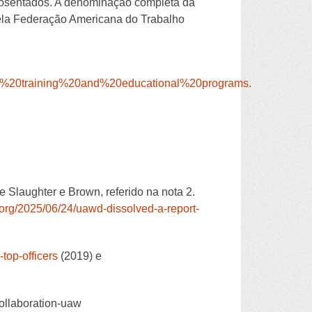
osentados. A denominação completa da
ela Federação Americana do Trabalho
ve%20training%20and%20educational%20programs
.
e Slaughter e Brown, referido na nota 2.
.org/2025/06/24/uawd-dissolved-a-report-
-top-officers
(2019) e
collaboration-uaw