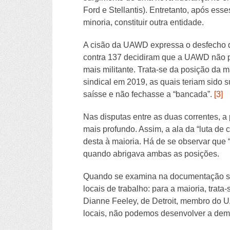
Ford e Stellantis). Entretanto, após es
minoria, constituir outra entidade.
A cisão da UAWD expressa o desfecho da
contra 137 decidiram que a UAWD não po
mais militante. Trata-se da posição da m
sindical em 2019, as quais teriam sido 
saísse e não fechasse a “bancada”.
[3]
Nas disputas entre as duas correntes, a
mais profundo. Assim, a ala da “luta de
desta à maioria. Há de se observar qu
quando abrigava ambas as posições.
Quando se examina na documentação sobr
locais de trabalho: para a maioria, trat
Dianne Feeley, de Detroit, membro do U
locais, não podemos desenvolver a democ