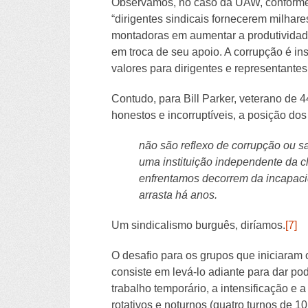
Observamos, no caso da UAW, conforme d
“dirigentes sindicais fornecerem milha
montadoras em aumentar a produtividad
em troca de seu apoio. A corrupção é i
valores para dirigentes e representantes
Contudo, para Bill Parker, veterano d
honestos e incorruptíveis, a posição do
não são reflexo de corrupção ou sa
uma instituição independente da c
enfrentamos decorrem da incapaci
arrasta há anos.
Um sindicalismo burguês, diríamos.
[7]
O desafio para os grupos que iniciaram
consiste em levá-lo adiante para dar p
trabalho temporário, a intensificação e
rotativos e noturnos (quatro turnos de 10