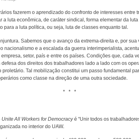
rios fazerem o aprendizado do confronto de interesses entre tr
a luta econômica, de caráter sindical, forma elementar da luta
para a luta política, ou seja, luta de classes enquanto tal.
onjuntura. Sabemos que o avanço da extrema-direita e, por sua v
 nacionalismo e a escalada da guerra interimperialista, acent
 empresa, setor, país e entre os países. Condições que, cada 
defesa dos direitos dos trabalhadores lado a lado com os operár
o proletário. Tal mobilização constitui um passo fundamental p
 operários como classe na direção de uma outra sociedade.
* * *
o
Unite All Workers for Democracy
é “Unir todos os trabalhador
rganizada no interior do UAW.