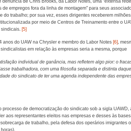
enúncia de Chris Brooks, da Labor Notes, uma “extensa rede d
res de empregos fora da linha de montagem” para seus associad
e do trabalho; por sua vez, esses dirigentes receberem milhõ
nstitucionalizada por meio de Centros de Treinamento entre o 
 sindicais.
[5]
e 44 anos do UAW na Chrysler e membro do Labor Notes
[6]
, mes
s sindicalistas em relação às empresas seria a mesma, porque
tisfação individual de ganância, mas refletem algo pior: o fra
lasse trabalhadora, com uma filosofia separada e distinta daq
dade do sindicato de ter uma agenda independente das empre
 o processo de democratização do sindicato sob a sigla UAWD, 
oder aos representantes eleitos nas empresas e desses às base
 a sobrecarga de trabalho, pela defesa dos operários imigrantes
 horas).