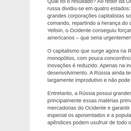
Qual foi o resultado? Ao redor da U
russa dividiu-se em quatro estados
grandes corporações capitalistas so
comando, repartindo a herança do 
Yeltsin, o Ocidente conseguiu força
americanos – que seria urgentemente
O capitalismo que surge agora na 
monopólios, com pouca concorrência 
inovações é reduzido. Apenas na ind
desenvolvimento. A Rússia ainda te
largamente improdutivo e não pode
Entretanto, a Rússia possui grande
principalmente essas matérias prim
mercadorias do Ocidente e garantir
especial os aposentados e a popula
apêndices podem usufruir de todo o