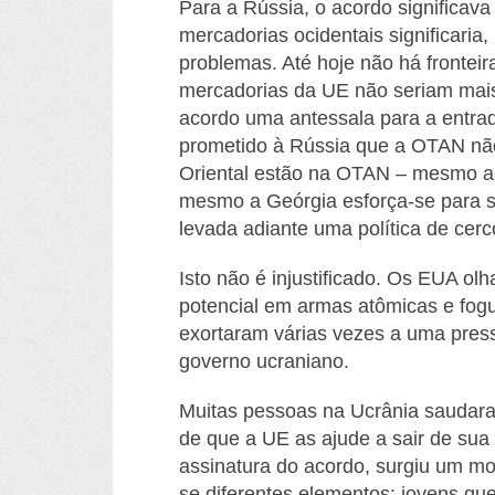
Pa
ra a Rússia, o acordo significav
mercadorias ocidentais significaria
problemas. Até hoje não há fronteir
mercadorias da UE não seriam mais 
acordo uma antessala para a entra
prometido à Rússia que a OTAN não
Oriental estão na OTAN – mesmo aqu
mesmo a Geórgia esforça-se para s
levada adiante uma política de cer
Isto não é injustificado.
Os EUA olha
potencial em armas atômicas e fogu
exortaram várias vezes a uma pres
governo ucraniano.
Muitas pessoas na Ucrânia saudar
de que a UE as ajude a sair de sua
assinatura do acordo, surgiu um m
se diferentes elementos: jovens q