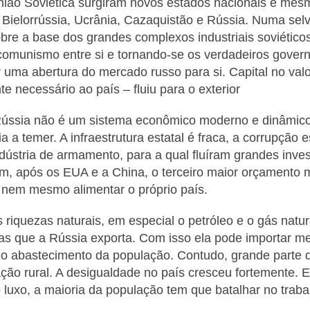
nião Soviética surgiram novos estados nacionais e mesmo
: Bielorrússia, Ucrânia, Cazaquistão e Rússia. Numa sel
bre a base dos grandes complexos industriais soviéticos
comunismo entre si e tornando-se os verdadeiros gover
r uma abertura do mercado russo para si. Capital no val
 necessário ao país – fluiu para o exterior
Rússia não é um sistema econômico moderno e dinâmico
a temer. A infraestrutura estatal é fraca, a corrupção 
ústria de armamento, para a qual fluíram grandes invest
m, após os EUA e a China, o terceiro maior orçamento 
 nem mesmo alimentar o próprio país.
s riquezas naturais, em especial o petróleo e o gás nat
as que a Rússia exporta. Com isso ela pode importar me
 o abastecimento da população. Contudo, grande parte 
ção rural. A desigualdade no país cresceu fortemente. 
 luxo, a maioria da população tem que batalhar no traba