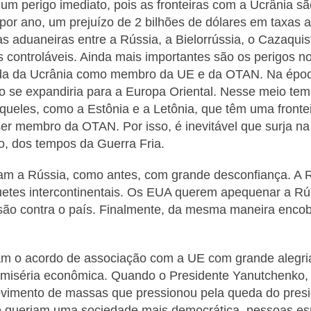
a um perigo imediato, pois as fronteiras com a Ucrânia s
, por ano, um prejuízo de 2 bilhões de dólares em taxas 
as aduaneiras entre a Rússia, a Bielorrússia, o Cazaquis
controláveis. Ainda mais importantes são os perigos no
da da Ucrânia como membro da UE e da OTAN. Na época 
 se expandiria para a Europa Oriental. Nesse meio tem
eles, como a Estônia e a Letônia, que têm uma frontei
er membro da OTAN. Por isso, é inevitável que surja na
co, dos tempos da Guerra Fria.
m a Rússia, como antes, com grande desconfiança. A R
etes intercontinentais. Os EUA querem apequenar a Rús
são contra o país. Finalmente, da mesma maneira encobe
am o acordo de associação com a
UE com grande alegria
 miséria econômica. Quando o Presidente Yanutchenko, 
ovimento de massas que pressionou pela queda do pres
ue queriam uma sociedade mais democrática, pessoas e