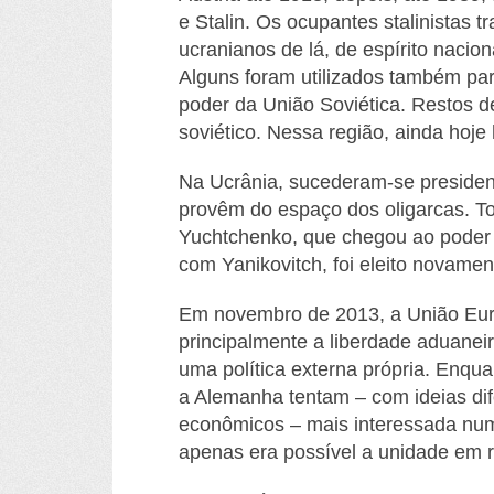
e Stalin. Os ocupantes stalinistas 
ucranianos de lá, de espírito nacio
Alguns foram utilizados também par
poder da União Soviética. Restos d
soviético. Nessa região, ainda hoje 
Na Ucrânia, sucederam-se presiden
provêm do espaço dos oligarcas. T
Yuchtchenko, que chegou ao poder
com Yanikovitch, foi eleito novam
Em novembro de 2013
, a União Eu
principalmente a liberdade aduanei
uma política externa própria. Enqu
a Alemanha tentam – com ideias dif
econômicos – mais interessada num 
apenas era possível a unidade em 