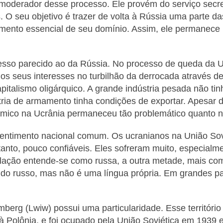
 moderador desse processo. Ele provém do serviço secre
s. O seu objetivo é trazer de volta à Rússia uma parte d
mento essencial de seu domínio. Assim, ele permanece u
sso parecido ao da Rússia. No processo de queda da Uni
os seus interesses no turbilhão da derrocada através 
talismo oligárquico. A grande indústria pesada não ti
ria de armamento tinha condições de exportar. Apesar 
mico na Ucrânia permaneceu tão problemático quanto n
sentimento nacional comum. Os ucranianos na União So
tanto, pouco confiáveis. Eles sofreram muito, especialm
ação entende-se como russa, a outra metade, mais como
do russo, mas não é uma língua própria. Em grandes pa
mberg (Lwiw) possui uma particularidade. Esse territóri
 à Polônia
, e foi ocupado pela União Soviética em 1939 e