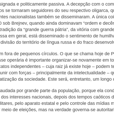
esignada e politicamente passiva. A decepção com o com
tos se tornaram seguidores do seu respectivo oligarca, 
tes nacionalistas também se disseminaram. A única coi
70 sob Brejnev, quando ainda dominavam “ordem e decên
radição da “grande guerra pátria”, da vitória com grande
ussa em geral, está disseminado o sentimento de humilh
divisão do território de língua russa e do fraco desenvol
tem fora de pequenos círculos. O que se chama hoje de 
asse operária é importante organizar-se novamente em to
atos independentes – cuja raiz já existe hoje – podem t
nir com forças – principalmente da intelectualidade – q
ratização da sociedade. Este será, entretanto, um longo
saudada por grande parte da população, porque ela con
 dos interesses nacionais, depois dos tempos caóticos d
ilitares, pelo aparato estatal e pelo controle das mídias
r meio de eleições, mas na verdade governa-se autorita