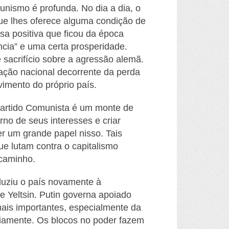
unismo é profunda. No dia a dia, o
que lhes oferece alguma condição de
sa positiva que ficou da época
cia” e uma certa prosperidade.
 sacrifício sobre a agressão alemã.
ação nacional decorrente da perda
vimento do próprio país.
Partido Comunista é um monte de
rno de seus interesses e criar
er um grande papel nisso. Tais
ue lutam contra o capitalismo
 caminho.
duziu o país novamente à
e Yeltsin. Putin governa apoiado
 mais importantes, especialmente da
riamente. Os blocos no poder fazem