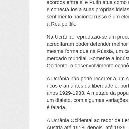
acordos entre si e Putin atua como
e conectá-los a suas próprias ideia
sentimento nacional russo é um ele
a
Realpolitik
.
Na Ucrânia, reproduziu-se um proce
acreditaram poder defender melhor 
mesma forma que na Rússia, um capi
mercado mundial. Somente a indúst
Ocidente, o desenvolvimento econô
A Ucrânia não pode recorrer a um 
ricos e amantes da liberdade e, por
anos 1929-1933. A metade da popul
um dialeto, com algumas variações 
é falada.
A Ucrânia Ocidental ao redor de Le
Áustria até 1918, depois, até 1939,