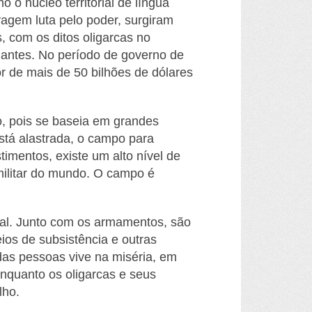
 o núcleo territorial de língua
vagem luta pelo poder, surgiram
, com os ditos oligarcas no
nantes. No período de governo de
or de mais de 50 bilhões de dólares
, pois se baseia em grandes
está alastrada, o campo para
imentos, existe um alto nível de
militar do mundo. O campo é
ural. Junto com os armamentos, são
ios de subsistência e outras
das pessoas vive na miséria, em
Enquanto os oligarcas e seus
lho.