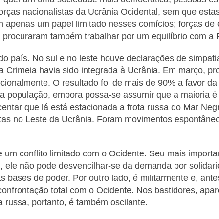
orças nacionalistas da Ucrânia Ocidental, sem que est
am apenas um papel limitado nesses comícios; forças d
procuraram também trabalhar por um equilíbrio com a 
do país. No sul e no leste houve declarações de simpati
 Crimeia havia sido integrada à Ucrânia. Em março, pr
ionalmente. O resultado foi de mais de 90% a favor da i
da população, embora possa-se assumir que a maioria é 
entar que lá está estacionada a frota russa do Mar Negr
as no Leste da Ucrânia. Foram movimentos espontâneos
um conflito limitado com o Ocidente.
Seu mais importan
o, ele não pode desvencilhar-se da demanda por solidar
as bases de poder. Por outro lado, é militarmente e, an
onfrontação total com o Ocidente. Nos bastidores, apar
ica russa, portanto, é também oscilante.