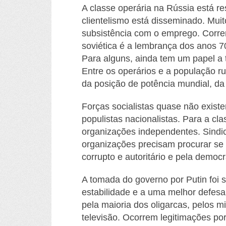
A classe operária na Rússia está r
clientelismo está disseminado. Mui
subsistência com o emprego. Corren
soviética é a lembrança dos anos 
Para alguns, ainda tem um papel a t
Entre os operários e a população r
da posição de potência mundial, da 
Forças socialistas quase não exis
populistas nacionalistas. Para a cl
organizações independentes. Sindic
organizações precisam procurar se u
corrupto e autoritário e pela democ
A tomada do governo por Putin foi 
estabilidade e a uma melhor defesa
pela maioria dos oligarcas, pelos m
televisão. Ocorrem legitimações po