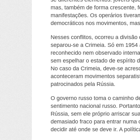
mas, também de forma crescente, f
manifestações. Os operários tiver
democráticos nos movimentos, mas 
Nesses conflitos,
ocorreu a divisão 
separou-se a Crimeia. Só em 1954 a
reconhecido nem observado internac
sem espelhar o estado de espírito 
No caso da Crimeia, deve-se acresc
aconteceram movimentos separatist
patrocinados pela Rússia.
O governo russo toma o caminho de 
sentimento nacional russo. Portant
Rússia, sem ele próprio arriscar su
demasiado fraco para entrar numa c
decidir até onde se deve ir. A polít