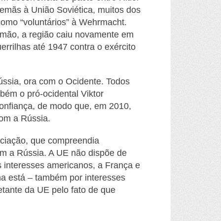
lemãs à União Soviética, muitos dos
como “voluntários” à
Wehrmacht
.
lemão, a região caiu novamente em
rrilhas até 1947 contra o exército
ssia, ora com o Ocidente. Todos
mbém o pr
ó-ocidental Viktor
onfiança, de modo que, em 2010,
com a Rússia.
sociação, que compreendia
com a Rússia. A UE não dispõe de
s interesses americanos, a França e
ha está – também por interesses
etante da UE pelo fato de que