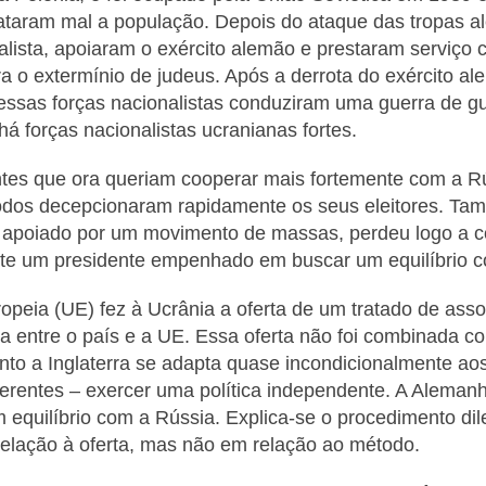
trataram mal a população. Depois do ataque das tropas a
nalista, apoiaram o exército alemão e prestaram serviço 
a o extermínio de judeus. Após a derrota do exército a
essas forças nacionalistas conduziram uma guerra de gue
há forças nacionalistas ucranianas fortes.
tes que ora queriam cooperar mais fortemente com a Rú
odos decepcionaram rapidamente os seus eleitores. Ta
 apoiado por um movimento de massas, perdeu logo a c
ente um presidente empenhado em buscar um equilíbrio 
ropeia (UE) fez à Ucrânia a oferta de um tratado de as
ra entre o país e a UE. Essa oferta não foi combinada 
anto a Inglaterra se adapta quase incondicionalmente ao
erentes – exercer uma política independente. A Aleman
equilíbrio com a Rússia. Explica-se o procedimento dil
relação à oferta, mas não em relação ao método.