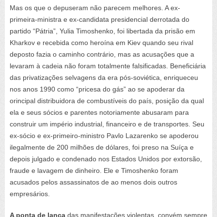
Mas os que o depuseram não parecem melhores. A ex-
primeira-ministra e ex-candidata presidencial derrotada do
partido “Pátria”, Yulia Timoshenko, foi libertada da prisão em
Kharkov e recebida como heroína em Kiev quando seu rival
deposto fazia o caminho contrário, mas as acusações que a
levaram à cadeia não foram totalmente falsificadas. Beneficiária
das privatizações selvagens da era pós-soviética, enriqueceu
nos anos 1990 como “pricesa do gás” ao se apoderar da
orincipal distribuidora de combustíveis do país, posição da qual
ela e seus sócios e parentes notoriamente abusaram para
construir um império industrial, financeiro e de transportes. Seu
ex-sócio e ex-primeiro-ministro Pavlo Lazarenko se apoderou
ilegalmente de 200 milhões de dólares, foi preso na Suíça e
depois julgado e condenado nos Estados Unidos por extorsão,
fraude e lavagem de dinheiro. Ele e Timoshenko foram
acusados pelos assassinatos de ao menos dois outros
empresários.
A ponta de lança
das manifestações violentas, convém sempre