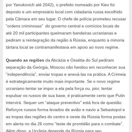
por Yanukovich até 2042), o prefeito nomeado por Kiev foi
deposto e um empresário local com cidadania russa escolhido
pela Câmara em seu lugar. O chefe de polícia prometeu recusar
“ordens criminosas” do governo central e comícios locais de
até 20 mil participantes queimaram bandeiras ucranianas e
pediram a reintegração da região à Rússia, enquanto a minoria
tártara local se contramanifestava em apoio ao novo regime.
Quando as regiões
da Abcázia e Ossétia do Sul pediram
separação da Geórgia, Moscou não hesitou em reconhecer sua
“independência”, enviar tropas e anexá-las na prática. A Crimeia
é estrategicamente muito mais importante. Se o novo regime
ucraniano tentar se impor a ela pela força ou, pior, tentar
expulsar os russos de sua base, é praticamente certo que Putin
intervirá. Sequer um “ataque preventivo” está fora de questão.
Reforços russos forma levados de avião e navio a Sebastopol e
as tropas das regiões do centro e oeste da Rússia forma postas
em alerta no dia 26 como “teste de prontidão para o combate”.
Além disso, a Ucrânia depende da Rússia para seu