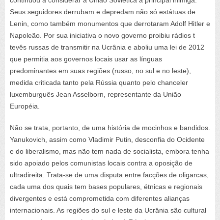
continuou a considerar a União Soviética a principal inimiga.
Seus seguidores derrubam e depredam não só estátuas de
Lenin, como também monumentos que derrotaram Adolf Hitler e
Napoleão. Por sua iniciativa o novo governo proibiu rádios t
tevês russas de transmitir na Ucrânia e aboliu uma lei de 2012
que permitia aos governos locais usar as línguas
predominantes em suas regiões (russo, no sul e no leste),
medida criticada tanto pela Rússia quanto pelo chanceler
luxemburguês Jean Asselborn, representante da União
Européia.
Não se trata, portanto, de uma história de mocinhos e bandidos.
Yanukovich, assim como Vladimir Putin, desconfia do Ocidente
e do liberalismo, mas não tem nada de socialista, embora tenha
sido apoiado pelos comunistas locais contra a oposição de
ultradireita. Trata-se de uma disputa entre facções de oligarcas,
cada uma dos quais tem bases populares, étnicas e regionais
divergentes e está comprometida com diferentes alianças
internacionais. As regiões do sul e leste da Ucrânia são cultural