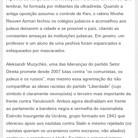
lembrar, foi formada por militantes da ultradireita. Quando a
antiga oposição assumiu o controle de Kiev, o rabino Moshe
Reuven Azman fechou os colégios judaicos e aconselhou aos
judeus deixarem a cidade e se possível o país, citando as
constantes ameaças às instituições judaicas. Em janeiro, um
professor e um aluno de uma yeshivá foram espancados e
esfaqueados por mascarados.
Aleksandr Muzychko, uma das lideranças do partido Setor
Direita promete desde 2007 lutas contra “os comunistas, os
judeus e os russos”, mas mesmo essa agremiação diz não
compartilhar as ideias racistas do partido “Liberdade” (cujo
símbolo é claramente neonazista) o terceiro mais importante da
frente contra Yanukovich. Ambos agora desfraldam em frente
ao parlamento a bandeira negra e vermelha do nacionalista
Exército Insurgente da Ucrânia, grupo formado em 1941 que
ofereceu apoio aos nazistas contra Stalin e mesmo rejeitado (os
nazistas queriam os ucranianos como escravos, não aliados)