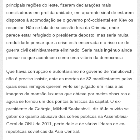
principais regiões do leste, fizeram declarações mais
conciliadoras em prol da unidade, em aparente sinal de estarem
dispostos à acomodação se o governo pró-ocidental em Kiev os
respeitar. Não se fala de secessão fora da Crimeia, onde
parece estar refugiado o presidente deposto, mas seria muita
credulidade pensar que a crise está encerrada e o risco de de
guerra civil definitivamente eliminado. Seria mais ingênuo ainda
pensar no que aconteceu como uma vitória da democracia.
Que havia corrupção e autoritarismo no governo de Yanukovich,
não é preciso insistir, ante as mortes de 82 manifestantes pelas
quais seus inimigos querem vê-lo ser julgado em Haia e as
imagens da mansão luxuosa que obteve por meios obscuros e
agora se tornou um dos pontos turísticos da capital. O ex-
presidente da Geórgia, Mikheil Saakashvili, diz tê-lo ouvido se
gabar do quanto abusava dos cofres públicos na Assembleia-
Geral da ONU de 2011, perto dele e de vários líderes de ex-
repúblicas soviéticas da Ásia Central.