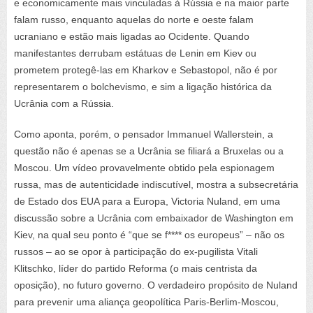
e economicamente mais vinculadas à Rússia e na maior parte
falam russo, enquanto aquelas do norte e oeste falam
ucraniano e estão mais ligadas ao Ocidente. Quando
manifestantes derrubam estátuas de Lenin em Kiev ou
prometem protegê-las em Kharkov e Sebastopol, não é por
representarem o bolchevismo, e sim a ligação histórica da
Ucrânia com a Rússia.
Como aponta, porém, o pensador Immanuel Wallerstein, a
questão não é apenas se a Ucrânia se filiará a Bruxelas ou a
Moscou. Um vídeo provavelmente obtido pela espionagem
russa, mas de autenticidade indiscutível, mostra a subsecretária
de Estado dos EUA para a Europa, Victoria Nuland, em uma
discussão sobre a Ucrânia com embaixador de Washington em
Kiev, na qual seu ponto é “que se f**** os europeus” – não os
russos – ao se opor à participação do ex-pugilista Vitali
Klitschko, líder do partido Reforma (o mais centrista da
oposição), no futuro governo. O verdadeiro propósito de Nuland
para prevenir uma aliança geopolítica Paris-Berlim-Moscou,