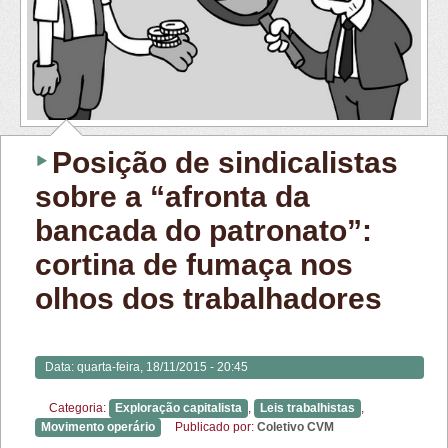
Posição de sindicalistas
sobre a “afronta da
bancada do patronato”:
cortina de fumaça nos
olhos dos trabalhadores
Data:
quarta-feira, 18/11/2015 - 20:45
Categoria:
Exploração capitalista
,
Leis trabalhistas
,
Movimento operário
Publicado por:
Coletivo CVM