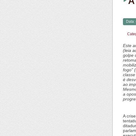
A
Data:
Cate
Este a
(leia 
golpe 
retom
mobili
fogo” 
classe
é desv
ao imp
Mesmo 
a opos
progre
A cris
tentat
ditadu
parlam
execut