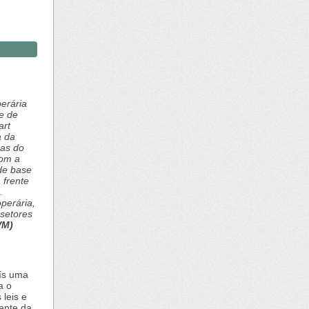
perária
e de
art
a da
has do
com a
 de base
 frente
.
perária,
setores
VM)
aís uma
a o
leis e
dente da