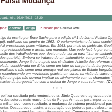
 Falsa Mudança
quarta-feira, 06/04/2016 - 18:20
goria:
Acervos
,
Artigo
Publicado por:
Coletivo CVM
rtigo foi escrito por Érico Sachs para a edição nº 1 do Jornal Política O
aqui), publicado em janeiro de 1962. O parlamentarismo foi uma espéci
civil pressionado pelos militares. Em 1963, por meio do plebiscito, Goul
a o
presidencialismo e assim, seu mandato. Mas pode fazê-lo por cont
zação dos trabalhadores que, deste modo, serviu para “tirar as castan
(dos quartéis). Embora se tratasse de um latifundiário, comprometido 
 dominante, Jango tinha o apoio dos sindicatos. A ilusão das reformas
elada, considerada por Érico como um fator de barganha da burguesia
erialismo e não como uma ameaça real aos pilares do Estado burguês
reconhecendo um movimento golpista em curso, na visão da classe o
ição ao golpe não deveria implicar no alinhamento com os chamados “
ssistas da burguesia” ou com a defesa de Jango e suas reformas .
(C
* * *
e política suscitada pela renúncia do sr. Jânio Quadros e agravada pela
iva dos setores mais reacionários da Forças Armadas para impor ao p
ra militar teve, como resultado, a mudança do sistema presidencial par
entar. Desapareceu, assim, a separação dos poderes para elaborar as 
á-las, antes exercidos, respectivamente, pelo Congresso e pelo Presi