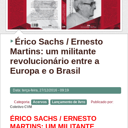
Érico Sachs / Ernesto
Martins: um militante
revolucionário entre a
Europa e o Brasil
Data:
terça-feira, 27/12/2016 - 09:19
Categoria:
Acervos
,
Lançamento de livro
Publicado por:
Coletivo CVM
ÉRICO SACHS / ERNESTO
MARTINS: UM MILITANTE