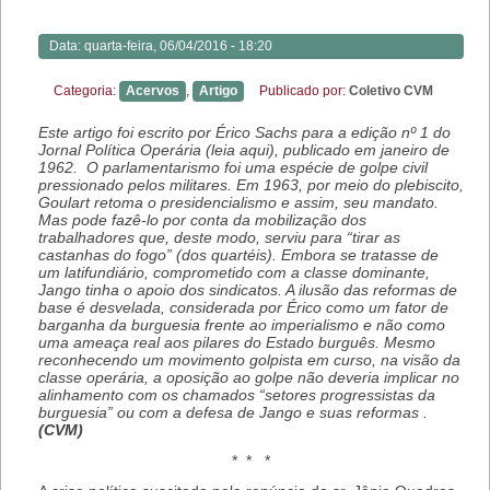
Data:
quarta-feira, 06/04/2016 - 18:20
Categoria:
Acervos
,
Artigo
Publicado por:
Coletivo CVM
Este artigo foi escrito por Érico Sachs para a edição nº 1 do
Jornal Política Operária (leia aqui), publicado em janeiro de
1962. O parlamentarismo foi uma espécie de golpe civil
pressionado pelos militares. Em 1963, por meio do plebiscito,
Goulart retoma o
presidencialismo e assim, seu mandato.
Mas pode fazê-lo por conta da mobilização dos
trabalhadores que, deste modo, serviu para “tirar as
castanhas do fogo” (dos quartéis). Embora se tratasse de
um latifundiário, comprometido com a classe dominante,
Jango tinha o apoio dos sindicatos. A ilusão das reformas de
base é desvelada, considerada por Érico como um fator de
barganha da burguesia frente ao imperialismo e não como
uma ameaça real aos pilares do Estado burguês. Mesmo
reconhecendo um movimento golpista em curso, na visão da
classe operária, a oposição ao golpe não deveria implicar no
alinhamento com os chamados “setores progressistas da
burguesia” ou com a defesa de Jango e suas reformas .
(CVM)
* * *