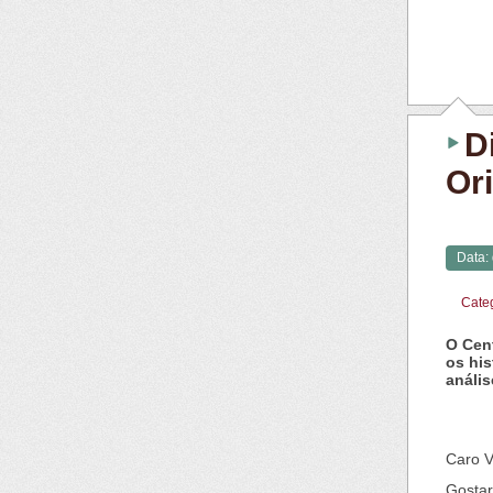
D
Or
Data:
Cate
O Cent
os his
anális
Caro V
Gostar