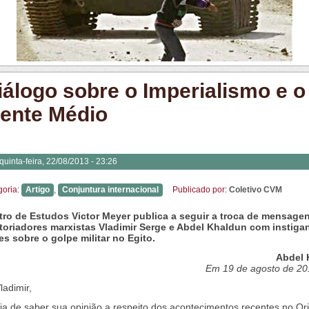
iálogo sobre o Imperialismo e o
iente Médio
quinta-feira, 22/08/2013 - 23:26
goria:
Artigo
,
Conjuntura internacional
Publicado por:
Coletivo CVM
ro de Estudos Victor Meyer publica a seguir a troca de mensagen
toriadores marxistas Vladimir Serge e Abdel Khaldun com instiga
es sobre o golpe militar no Egito.
Abdel 
Em 19 de agosto de 20
ladimir,
ia de saber sua opinião a respeito dos acontecimentos recentes no Or