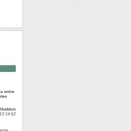
s entre
ntes
Khaldun
13 14:52
iente