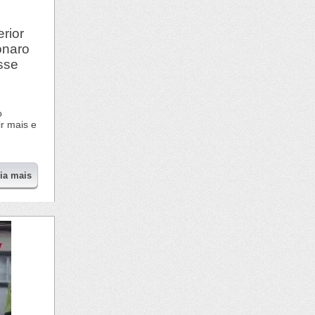
rior
onaro
sse
o
r mais e
eia mais