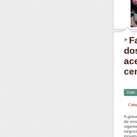
F
do
ac
cen
Data:
Cate
A grev
de ens
vigent
negoci
movime