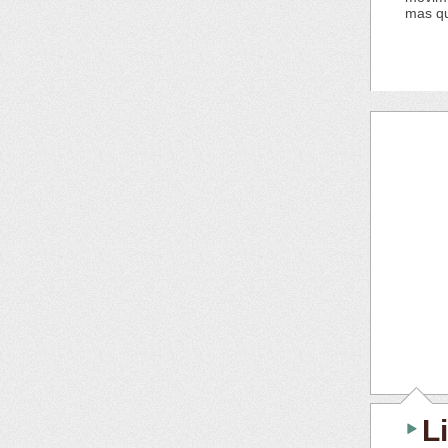
mas qu
L