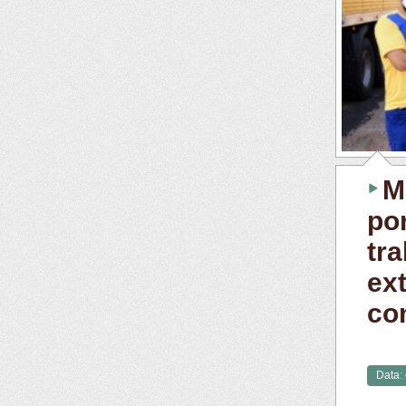
M
por
tr
ex
co
Data: