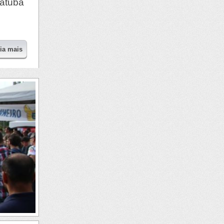
iatuba
eia mais