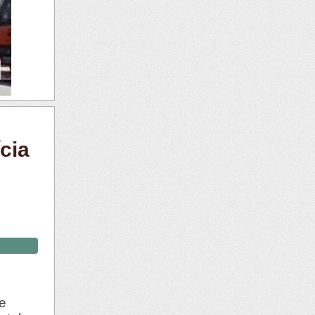
cia
ue