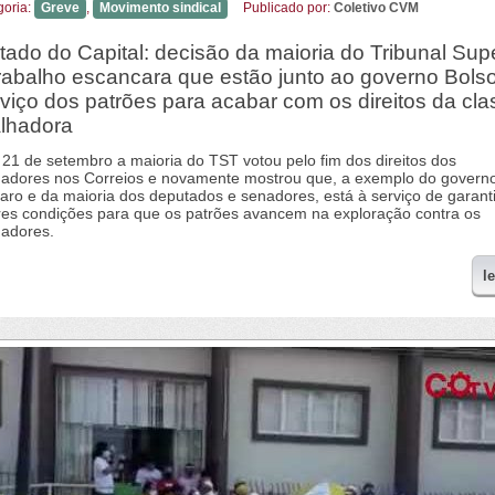
goria:
Greve
,
Movimento sindical
Publicado por:
Coletivo CVM
tado do Capital: decisão da maioria do Tribunal Supe
rabalho escancara que estão junto ao governo Bols
rviço dos patrões para acabar com os direitos da cla
alhadora
 21 de setembro a maioria do TST votou pelo fim dos direitos dos
hadores nos Correios e novamente mostrou que, a exemplo do govern
aro e da maioria dos deputados e senadores, está à serviço de garanti
es condições para que os patrões avancem na exploração contra os
hadores.
l