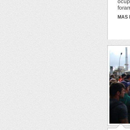
ocup
fora
MAS 