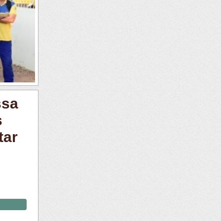
ssa
s
tar