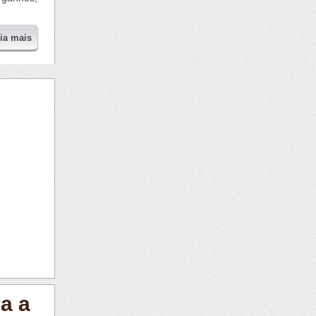
eia mais
a a