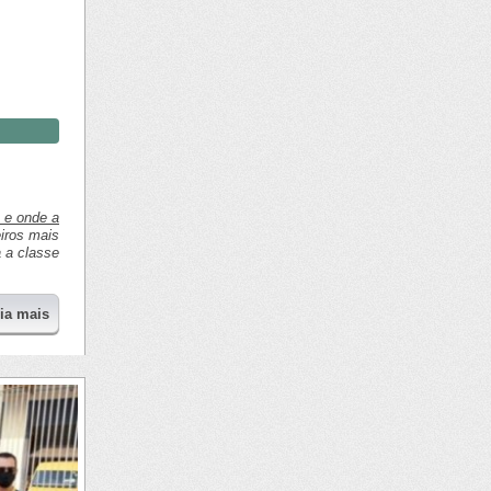
 e onde a
iros mais
 a classe
eia mais