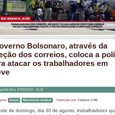
overno Bolsonaro, através da
eção dos correios, coloca a polí
ra atacar os trabalhadores em
eve
quinta-feira, 03/09/2020 - 18:46
goria:
Greve
,
Movimento sindical
Publicado por:
Coletivo CVM
oite de domingo, dia 30 de agosto, trabalhadores q