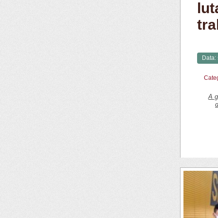
lu
tr
Data:
Cate
A g
d