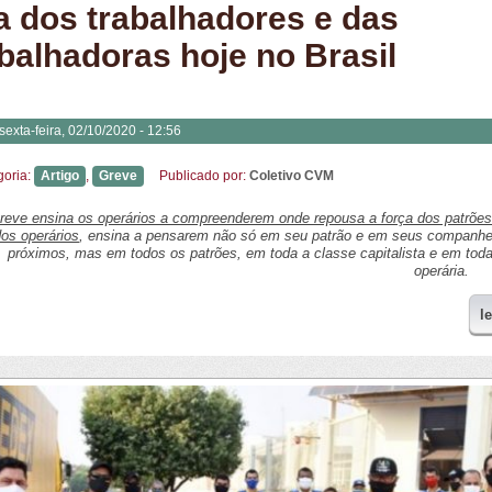
ta dos trabalhadores e das
abalhadoras hoje no Brasil
sexta-feira, 02/10/2020 - 12:56
goria:
Artigo
,
Greve
Publicado por:
Coletivo CVM
reve ensina os operários a compreenderem onde repousa a força dos patrões
os operários
, ensina a pensarem não só em seu patrão e em seus companhe
próximos, mas em todos os patrões, em toda a classe capitalista e em toda
operária.
l