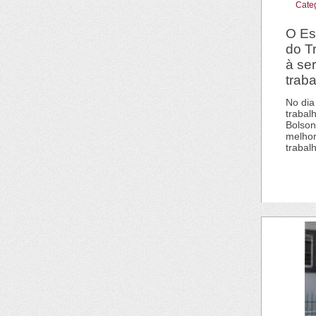
Cate
O Es
do T
à se
trab
No dia
trabal
Bolson
melhor
trabal