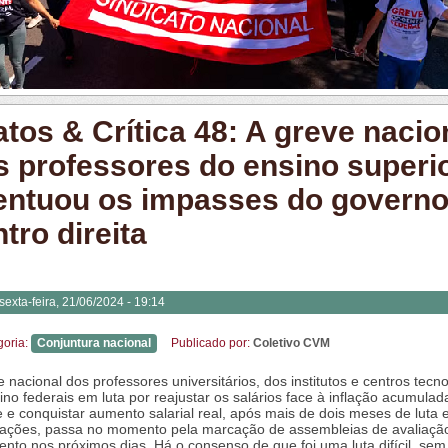
atos & Crítica 48: A greve nacio
s professores do ensino superi
entuou os impasses do governo
tro direita
sexta-feira, 21/06/2024 - 19:14
goria:
Conjuntura nacional
Publicado por:
Coletivo CVM
e nacional dos professores universitários, dos institutos e centros tecn
ino federais em luta por reajustar os salários face à inflação acumulad
e e conquistar aumento salarial real, após mais de dois meses de luta 
ações, passa no momento pela marcação de assembleias de avaliaçã
nto nos próximos dias. Há o consenso de que foi uma luta difícil, se