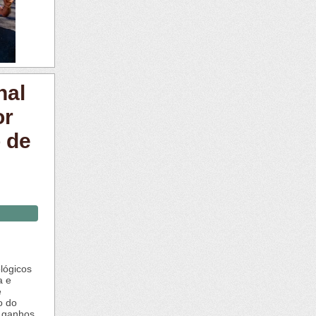
nal
or
 de
ológicos
a e
e
o do
m ganhos,