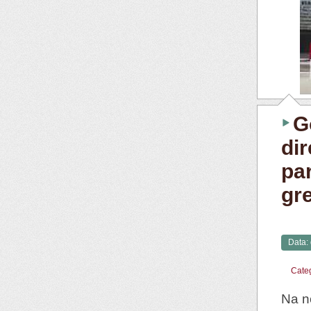
G
dir
pa
gr
Data:
Cate
Na n