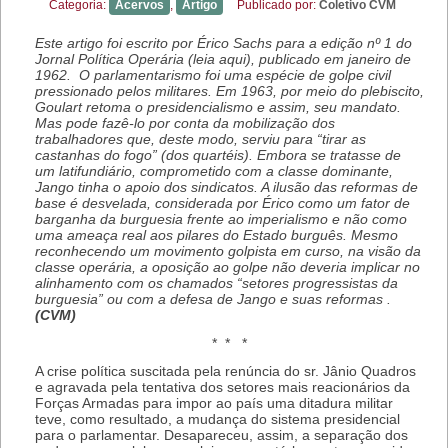
Categoria:
Acervos
,
Artigo
Publicado por:
Coletivo CVM
Este artigo foi escrito por Érico Sachs para a edição nº 1 do
Jornal Política Operária (leia aqui), publicado em janeiro de
1962. O parlamentarismo foi uma espécie de golpe civil
pressionado pelos militares. Em 1963, por meio do plebiscito,
Goulart retoma o
presidencialismo e assim, seu mandato.
Mas pode fazê-lo por conta da mobilização dos
trabalhadores que, deste modo, serviu para “tirar as
castanhas do fogo” (dos quartéis). Embora se tratasse de
um latifundiário, comprometido com a classe dominante,
Jango tinha o apoio dos sindicatos. A ilusão das reformas de
base é desvelada, considerada por Érico como um fator de
barganha da burguesia frente ao imperialismo e não como
uma ameaça real aos pilares do Estado burguês. Mesmo
reconhecendo um movimento golpista em curso, na visão da
classe operária, a oposição ao golpe não deveria implicar no
alinhamento com os chamados “setores progressistas da
burguesia” ou com a defesa de Jango e suas reformas .
(CVM)
* * *
A crise política suscitada pela renúncia do sr. Jânio Quadros
e agravada pela tentativa dos setores mais reacionários da
Forças Armadas para impor ao país uma ditadura militar
teve, como resultado, a mudança do sistema presidencial
para o parlamentar. Desapareceu, assim, a separação dos