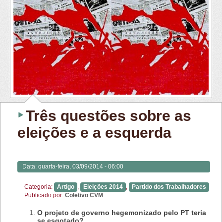
Três questões sobre as
eleições e a esquerda
Data:
quarta-feira, 03/09/2014 - 06:00
Categoria:
Artigo
,
Eleições 2014
,
Partido dos Trabalhadores
Publicado por:
Coletivo CVM
O projeto de governo hegemonizado pelo PT teria
se esgotado?