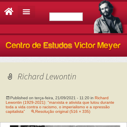
Richard Lewontin
Published on
terça-feira, 21/09/2021 - 11:20
in
Richard
Lewontin (1929-2021): “marxista e ativista que lutou durante
toda a vida contra o racismo, o imperialismo e a opressão
capitalista”
Resolução original (516 × 335)