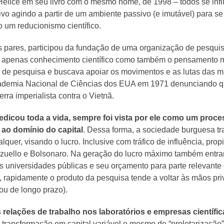
 Hélice em seu livro com o mesmo nome, de 1998 – todos se in
 agindo a partir de um ambiente passivo (e imutável) para se ad
 um reducionismo científico.
s pares, participou da fundação de uma organização de pesquis
o apenas conhecimento científico como também o pensamento mat
 de pesquisa e buscava apoiar os movimentos e as lutas das m
Academia Nacional de Ciências dos EUA em 1971 denunciando 
rra imperialista contra o Vietnã.
dedicou toda a vida, sempre foi vista por ele como um proces
r ao domínio do capital
. Dessa forma, a sociedade burguesa tr
lquer, visando o lucro. Inclusive com tráfico de influência, pr
azuello e Bolsonaro. Na geração do lucro máximo também entra
das universidades públicas e seu orçamento para parte relevant
, rapidamente o produto da pesquisa tende a voltar às mãos pri
ou de longo prazo).
elações de trabalho nos laboratórios e empresas científic
a transformação em capital variável e mesmo de “proletarização”