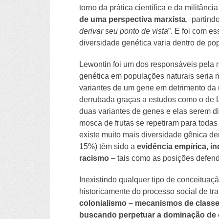
torno da prática científica e da militân
de uma perspectiva marxista
, partind
derivar seu ponto de vista
”. E foi com 
diversidade genética varia dentro de po
Lewontin foi um dos responsáveis pela 
genética em populações naturais seria mu
variantes de um gene em detrimento da 
derrubada graças a estudos como o de 
duas variantes de genes e elas serem di
mosca de frutas se repetiram para todas
existe muito mais diversidade gênica d
15%) têm sido a
evidência empírica, in
racismo
– tais como as posições defend
Inexistindo qualquer tipo de conceituaçã
historicamente do processo social de tr
colonialismo – mecanismos de classe 
buscando perpetuar a dominação de 