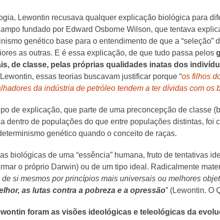
ogia, Lewontin recusava qualquer explicação biológica para dife
, campo fundado por Edward Osborne Wilson, que tentava expli
minismo genético base para o entendimento de que a “seleção”
ores as outras. E é essa explicação, de que tudo passa pelos
is, de classe, pelas próprias qualidades inatas dos indivídu
Lewontin, essas teorias buscavam justificar porque “
os filhos 
alhadores da indústria de petróleo tendem a ter dívidas com os
ipo de explicação, que parte de uma preconcepção de classe (b
ca dentro de populações do que entre populações distintas, foi 
o determinismo genético quando o conceito de raças.
ias biológicas de uma “essência” humana, fruto de tentativas id
mar o próprio Darwin) ou de um tipo ideal. Radicalmente materi
 de si mesmos por princípios mais universais ou melhores obje
lhor, as lutas contra a pobreza e a opressão
” (Lewontin. O
wontin foram as visões ideológicas e teleológicas da evol