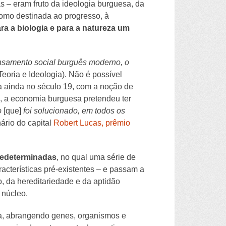
s – eram fruto da ideologia burguesa, da
como destinada ao progresso, à
ra a biologia e para a natureza um
nsamento social burguês moderno, o
eoria e Ideologia). Não é possível
na ainda no século 19, com a noção de
so, a economia burguesa pretendeu ter
o
[que]
foi solucionado, em todos os
rio do capital
Robert Lucas, prêmio
predeterminadas
, no qual uma série de
acterísticas pré-existentes – e passam a
o, da hereditariedade e da aptidão
 núcleo.
ada, abrangendo genes, organismos e