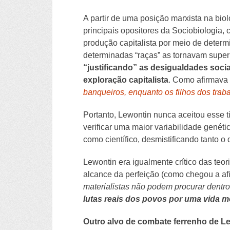
A partir de uma posição marxista na biol
principais opositores da Sociobiologia
produção capitalista por meio de deter
determinadas “raças” as tornavam superi
“justificando” as desigualdades socia
exploração capitalista
. Como afirmava 
banqueiros, enquanto os filhos dos trab
Portanto, Lewontin nunca aceitou esse t
verificar uma maior variabilidade genéti
como científico, desmistificando tanto 
Lewontin era igualmente crítico das teor
alcance da perfeição (como chegou a afir
materialistas não podem procurar dentro
lutas reais dos povos por uma vida me
Outro alvo de combate ferrenho de Le