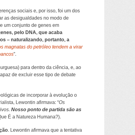
renças sociais e, por isso, foi um dos
car as desigualdades no modo de
 de um conjunto de genes em
genes, pelo DNA, que acaba
os – naturalizando, portanto, a
dos magnatas do petróleo tendem a virar
 bancos
”.
urguesa) para dentro da ciência, e, ao
capaz de excluir esse tipo de debate
eológicas de incorporar à evolução o
alista, Lewontin afirmava: “
Os
tivos.
Nosso ponto de partida são as
 Que É a Natureza Humana?).
ução
. Lewontin afirmava que a tentativa