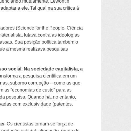
fluenciando mutuamente. Lewontin
aptar a ele. Tal qual na sua crítica à
adores (Science for the People, Ciência
erialista, lutava contra as ideologias
assas. Sua posição política também o
que a mesma realizava pesquisas
so social. Na sociedade capitalista, a
ansforma a pesquisa científica em um
opinas, suborno corrupção – como as que
m as “economias de custo” para as
e da pesquisa. Quando há, no entanto,
vadas com exclusividade (patentes,
as
. Os cientistas tornam-se força de
 (redução salarial, alienação, perda de