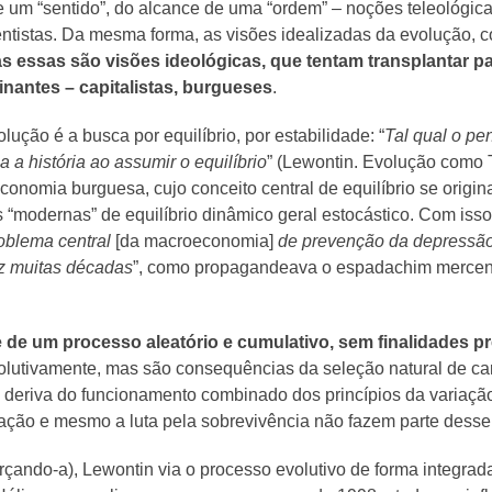
e um “sentido”, do alcance de uma “ordem” – noções teleológica
entistas. Da mesma forma, as visões idealizadas da evolução, 
s essas são visões ideológicas, que tentam transplantar pa
nantes – capitalistas, burgueses
.
ção é a busca por equilíbrio, por estabilidade: “
Tal qual o pe
a história ao assumir o equilíbrio
” (Lewontin. Evolução como T
onomia burguesa, cujo conceito central de equilíbrio se origi
mas “modernas” de equilíbrio dinâmico geral estocástico. Com is
oblema central
[da macroeconomia]
de prevenção da depressã
faz muitas décadas
”, como propagandeava o espadachim mercená
se de um processo aleatório e cumulativo, sem finalidades 
olutivamente, mas são consequências da seleção natural de car
ão deriva do funcionamento combinado dos princípios da variaçã
tação e mesmo a luta pela sobrevivência não fazem parte desse
forçando-a), Lewontin via o processo evolutivo de forma integr