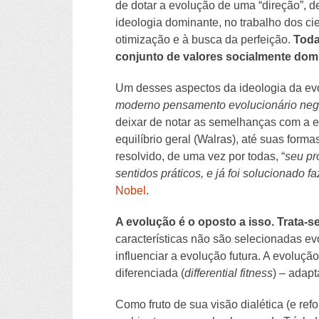
de dotar a evolução de uma “direção”, d
ideologia dominante, no trabalho dos ci
otimização e à busca da perfeição.
Toda
conjunto de valores socialmente domi
Um desses aspectos da ideologia da evolu
moderno pensamento evolucionário nega 
deixar de notar as semelhanças com a ec
equilíbrio geral (Walras), até suas for
resolvido, de uma vez por todas, “
seu pr
sentidos práticos, e já foi solucionado 
Nobel
.
A evolução é o oposto a isso. Trata-
características não são selecionadas ev
influenciar a evolução futura. A evoluç
diferenciada (
differential fitness
) – adap
Como fruto de sua visão dialética (e re