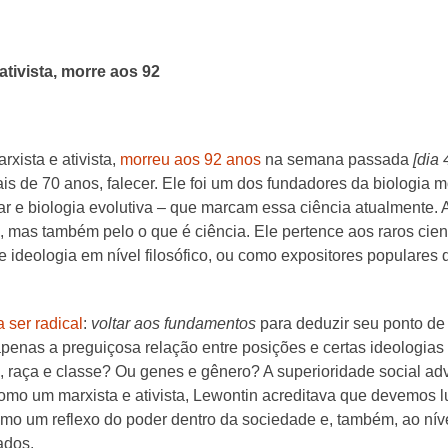
ativista, morre aos 92
arxista e ativista,
morreu aos 92 anos
na semana passada
[dia
s de 70 anos, falecer. Ele foi um dos fundadores da biologia m
ular e biologia evolutiva – que marcam essa ciência atualmente.
mas também pelo o que é ciência. Ele pertence aos raros cient
 e ideologia em nível filosófico, ou como expositores populares 
a ser radical
:
voltar aos fundamentos
para deduzir seu ponto de 
apenas a preguiçosa relação entre posições e certas ideologia
s, raça e classe? Ou genes e gênero? A superioridade social a
Como um marxista e ativista, Lewontin acreditava que devemos 
mo um reflexo do poder dentro da sociedade e, também, ao nível 
ados.