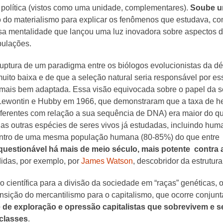
cia política (vistos como uma unidade, complementares).
Soube uni
o do materialismo para explicar os fenômenos que estudava, com
essa mentalidade que lançou uma luz inovadora sobre aspectos 
pulações.
ruptura de um paradigma entre os biólogos evolucionistas da dé
ito baixa e de que a seleção natural seria responsável por esse
mais bem adaptada. Essa visão equivocada sobre o papel da se
Lewontin e Hubby em 1966, que demonstraram que a taxa de he
ferentes com relação a sua sequência de DNA) era maior do que
 as outras espécies de seres vivos já estudadas, incluindo huma
entro de uma mesma população humana (80-85%) do que entre g
questionável há mais de meio século, mais potente contra a
idas, por exemplo, por
James Watson
, descobridor da estrutu
o científica para a divisão da sociedade em “raças” genéticas, o 
ansição do mercantilismo para o capitalismo, que ocorre conju
de exploração e opressão capitalistas que sobrevivem e s
classes
.