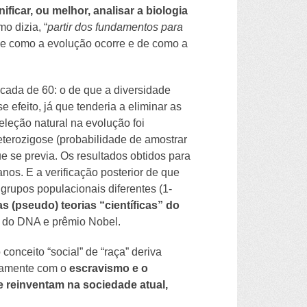
ficar, ou melhor, analisar a biologia
o dizia, “
partir dos fundamentos para
de como a evolução ocorre e de como a
cada de 60: o de que a diversidade
 efeito, já que tenderia a eliminar as
leção natural na evolução foi
terozigose (probabilidade de amostrar
 se previa. Os resultados obtidos para
nos. E a verificação posterior de que
rupos populacionais diferentes (1-
s (pseudo) teorias “científicas” do
ra do DNA e prêmio Nobel.
conceito “social” de “raça” deriva
ntamente com o
escravismo e o
e reinventam na sociedade atual,