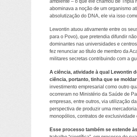
ambiente – o que ele chamou de Trípla
abominava a noção de um organismo ativo
absolutização do DNA, ele via isso como
Lewontin atuou ativamente entre os seu
para o Povo), que pretendia difundir nã
dominantes nas universidades e centros
fez renunciar ao título de membro da 
militares secretas contribuindo com a gue
A ciência, atividade à qual Lewontin 
ciência, portanto, tinha que se molda
investimento empresarial como outro qua
ocorreram no Ministério da Saúde de P
empresas, entre outros, via utilização 
perspectiva de produzir uma mercadoria
monopólios, contratos de exclusividade 
Esse processo também se estende às r
trabalho “científica”, em processo de su