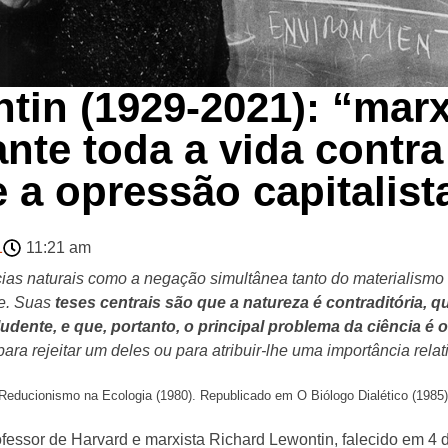
in (1929-2021): “marxi
nte toda a vida contra
 a opressão capitalist
1
11:21 am
ncias naturais como a negação simultânea tanto do materialismo
te. Suas
teses centrais são que a natureza é contraditória, q
dente, e que, portanto, o principal problema da ciência é 
ra rejeitar um deles ou para atribuir-lhe uma importância relat
 Reducionismo na Ecologia (1980). Republicado em O Biólogo Dialético (1985)
ofessor de Harvard e marxista Richard Lewontin, falecido em 4 