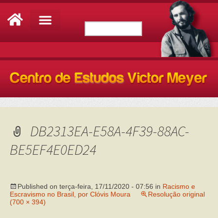
DB2313EA-E58A-4F39-88AC-
BE5EF4E0ED24
Published on
terça-feira, 17/11/2020 - 07:56
in
Racismo e
Escravismo no Brasil, por Clóvis Moura
Resolução original
(700 × 394)