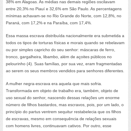
38% em Alagoas. As médias nas demais regiões oscilavam
entre 20,3% no Piauí e 32,6% em São Paulo. As percentagens
mínimas achavam-se no Rio Grande do Norte, com 12,8%, no
Paraná, com 17,2% e na Paraíba, com 17,4%.
Essa massa escrava distribuída nacionalmente era submetida a
todos os tipos de torturas físicas e morais quando se rebelavam
ou por simples capricho do seu senhor: máscaras de ferro,
tronco, gargalheira, libambo, além de açoites públicos no
pelourinho (4). Suas famílias, por sua vez, eram fragmentadas
ao serem os seus membros vendidos para senhores diferentes.
A mulher negra-escrava era aquela que mais sofria.
Transformada em objeto de trabalho era, também, objeto de
uso sexual do senhor, nascendo dessas relações um enorme
número de filhos bastardos, mas escravos, pois, por um lado, o
princípio do partus ventrem sequitur restabelecia que os filhos
de escravas, mesmo em consequência de relações sexuais
com homens livres, continuavam cativos. Por outro, esse