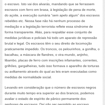
o escravo. Isto vai dos alvarás, mandando que se ferrassem
escravos com ferro em brasa, à legislação de pena de morte,
do açoite, a execução sumária “sem apelo algum” dos escravos
rebeldes etc. Nessa fase não há nenhum processo de
mediação e a legislação terrorista reflete essa síndrome de
forma transparente. Aliás, para respaldar esse conjunto de
medidas jurídicas e policiais há todo um aparato de repressão
brutal e legal. Os escravos têm o seu direito de locomoção
praticamente impedido. Os troncos, os pelourinhos, a gonilha, o
bacalhau, a máscara de flandres, o vira-mundo, anjinho,
libambo, placas de ferro com inscrições infamantes, correntes,
grilhões, gargalheiras, tudo isso formava o aparelho de torturas
ou aviltamento através do qual as leis eram executadas como
medidas de normalidade social.
Levando em consideração que o número de escravos negros
durante muito tempo era superior ao dos brancos, podemos
avaliar o estado de espírito de pânico permanente dos
senhores de escravos. Daí não ser permitido ao escravo