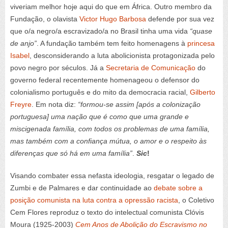
viveriam melhor hoje aqui do que em África. Outro membro da
Fundação, o olavista
Victor Hugo Barbosa
defende por sua vez
que o/a negro/a escravizado/a no Brasil tinha uma vida
“quase
de anjo”
. A fundação também tem feito homenagens à
princesa
Isabel
, desconsiderando a luta abolicionista protagonizada pelo
povo negro por séculos. Já a
Secretaria de Comunicação
do
governo federal recentemente homenageou o defensor do
colonialismo português e do mito da democracia racial,
Gilberto
Freyre
. Em nota diz:
“formou-se assim [após a colonização
portuguesa] uma nação que é como que uma grande e
miscigenada família, com todos os problemas de uma família,
mas também com a confiança mútua, o amor e o respeito às
diferenças que só há em uma família”
.
Sic
!
Visando combater essa nefasta ideologia, resgatar o legado de
Zumbi e de Palmares e dar continuidade ao
debate sobre a
posição comunista na luta contra a opressão racista
, o Coletivo
Cem Flores reproduz o texto do intelectual comunista Clóvis
Moura (1925-2003)
Cem Anos de Abolição do Escravismo no