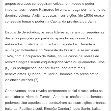
grupos escravos conseguiram colocar em xeque o poder
imperial, assim como Palmares foi uma ameaça permanente ao
domínio colonial. A última dessas insurreições (de 1835) quase
conseguiu tomar o poder na Capital da província da Bahia.
Depois de derrotados, os seus líderes sofreram consequências
das suas posições por parte do aparelho repressor. Eram
enforcados, fuzilados, torturados ou açoitados. Durante a
ocupação holandesa no Nordeste do Brasil que se inicia em
1624, com a ocupação da Bahia, houve casos de líderes de
revoltas negras serem esquartejados vivos ou queimados vivos
(6). Os portugueses, por seu turno, não eram mais
benevolentes. Quando um líder quilombola era preso sofria
violências atrozes (7).
Como vemos, essa revolta permanente social e racial criou os
seus líderes. Além de Zumbi e Ambrósio, chefes de quilombos,
podemos citar aqueles que conduziram as insurreições urbanas
baianas: Pacífico Licutã, Elesbão Dandará, Luís Sanin, Luísa