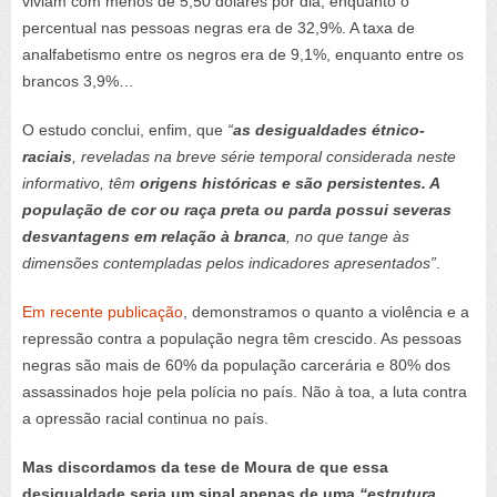
viviam com menos de 5,50 dólares por dia, enquanto o
percentual nas pessoas negras era de 32,9%. A taxa de
analfabetismo entre os negros era de 9,1%, enquanto entre os
brancos 3,9%…
O estudo conclui, enfim, que
“
as desigualdades étnico-
raciais
, reveladas na breve série temporal considerada neste
informativo, têm
origens históricas e são persistentes. A
população de cor ou raça preta ou parda possui severas
desvantagens em relação à branca
, no que tange às
dimensões contempladas pelos indicadores apresentados”
.
Em recente publicação
, demonstramos o quanto a violência e a
repressão contra a população negra têm crescido. As pessoas
negras são mais de 60% da população carcerária e 80% dos
assassinados hoje pela polícia no país. Não à toa, a luta contra
a opressão racial continua no país.
Mas discordamos da tese de Moura de que essa
desigualdade seria um sinal apenas de uma
“estrutura