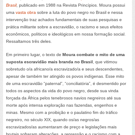
Brasil
,
publicado em 1988 na Revista Princípios. Moura possui
uma
vasta obra
sobre a luta do povo negro no Brasil e nessa
intervenção traz achados fundamentais de suas pesquisas e
prática militante sobre a escravidão, o racismo e seus efeitos
econômicos, políticos e ideológicos em nossa formação social.
Ressaltamos três deles.
Em primeiro lugar, o texto de
Moura combate o mito de uma
suposta escravidão mais branda no Brasil
, que vitimou
sobretudo o/a africano/a escravizado/a e seus descendentes,
apesar de também ter atingido os povos indígenas. Esse mito
de uma escravidão “paternal”, “conciliatória”, é desmentido por
todos os aspectos da vida do povo negro, desde sua vinda
forçada da África pelos tenebrosos navios negreiros até sua
morte após intensa exploração nas fazendas, engenhos e
minas. Mesmo com a proibição e o paulatino fim do tráfico
negreiro, no século XIX, quando os/as negros/as
escravizados/as aumentaram de preço e legislações mais
brutais sofreram alterações, a repressão e o racismo com a