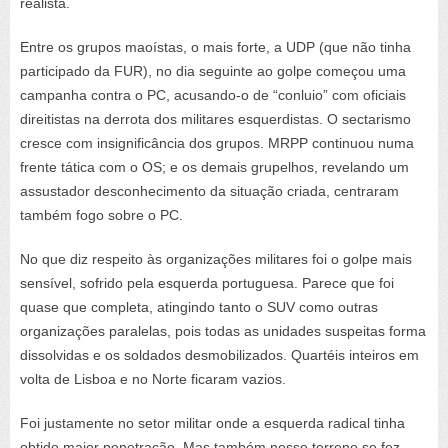
realista.
Entre os grupos maoístas, o mais forte, a UDP (que não tinha
participado da FUR), no dia seguinte ao golpe começou uma
campanha contra o PC, acusando-o de “conluio” com oficiais
direitistas na derrota dos militares esquerdistas. O sectarismo
cresce com insignificância dos grupos. MRPP continuou numa
frente tática com o OS; e os demais grupelhos, revelando um
assustador desconhecimento da situação criada, centraram
também fogo sobre o PC.
No que diz respeito às organizações militares foi o golpe mais
sensível, sofrido pela esquerda portuguesa. Parece que foi
quase que completa, atingindo tanto o SUV como outras
organizações paralelas, pois todas as unidades suspeitas forma
dissolvidas e os soldados desmobilizados. Quartéis inteiros em
volta de Lisboa e no Norte ficaram vazios.
Foi justamente no setor militar onde a esquerda radical tinha
obtido maior penetração. Mas também nesse terreno se fez