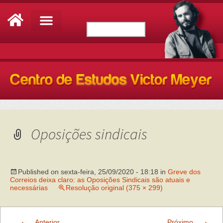
Oposições sindicais
Published on
sexta-feira, 25/09/2020 - 18:18
in
Greve dos
Correios deixa claro: as Oposições Sindicais são atuais e
necessárias
Resolução original (375 × 299)
←
→
Anterior
Próximo