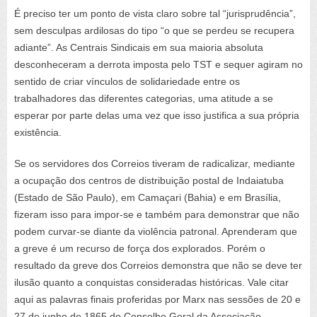
É preciso ter um ponto de vista claro sobre tal “jurisprudência”,
sem desculpas ardilosas do tipo “o que se perdeu se recupera
adiante”. As Centrais Sindicais em sua maioria absoluta
desconheceram a derrota imposta pelo TST e sequer agiram no
sentido de criar vínculos de solidariedade entre os
trabalhadores das diferentes categorias, uma atitude a se
esperar por parte delas uma vez que isso justifica a sua própria
existência.
Se os servidores dos Correios tiveram de radicalizar, mediante
a ocupação dos centros de distribuição postal de Indaiatuba
(Estado de São Paulo), em Camaçari (Bahia) e em Brasília,
fizeram isso para impor-se e também para demonstrar que não
podem curvar-se diante da violência patronal. Aprenderam que
a greve é um recurso de força dos explorados. Porém o
resultado da greve dos Correios demonstra que não se deve ter
ilusão quanto a conquistas consideradas históricas. Vale citar
aqui as palavras finais proferidas por Marx nas sessões de 20 e
27 de junho de 1865 do Conselho Geral da Associação