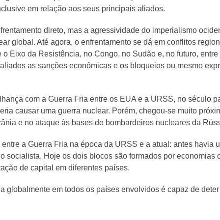
nclusive em relação aos seus principais aliados.
frentamento direto, mas a agressividade do imperialismo ocid
ear global. Até agora, o enfrentamento se dá em conflitos regio
l e o Eixo da Resistência, no Congo, no Sudão e, no futuro, ent
 aliados as sanções econômicas e os bloqueios ou mesmo expr
melhança com a Guerra Fria entre os EUA e a URSS, no século 
oderia causar uma guerra nuclear. Porém, chegou-se muito pró
ânia e no ataque às bases de bombardeiros nucleares da Rússia,
va entre a Guerra Fria na época da URSS e a atual: antes havia
 o socialista. Hoje os dois blocos são formados por economias 
ação de capital em diferentes países.
 globalmente em todos os países envolvidos é capaz de deter e