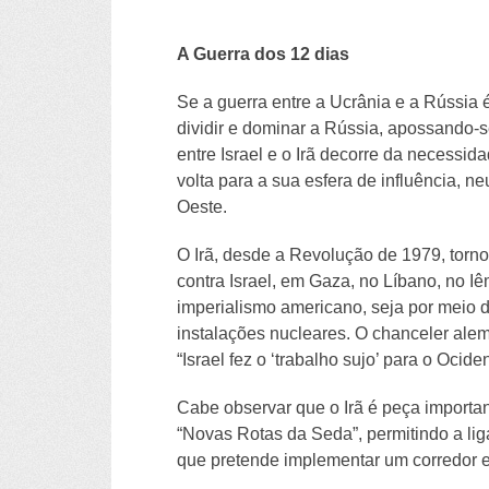
A Guerra dos 12 dias
Se a guerra entre a Ucrânia e a Rússia
dividir e dominar a Rússia, apossando-s
entre Israel e o Irã decorre da necessi
volta para a sua esfera de influência, n
Oeste.
O Irã, desde a Revolução de 1979, torn
contra Israel, em Gaza, no Líbano, no Iê
imperialismo americano, seja por meio de
instalações nucleares. O chanceler ale
“Israel fez o ‘trabalho sujo’ para o Ocide
Cabe observar que o Irã é peça importan
“Novas Rotas da Seda”, permitindo a liga
que pretende implementar um corredor en