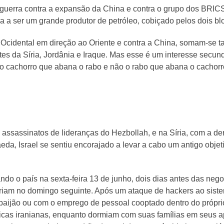
 guerra contra a expansão da China e contra o grupo dos BRICS
ua a ser um grande produtor de petróleo, cobiçado pelos dois b
 Ocidental em direção ao Oriente e contra a China, somam-se t
tes da Síria, Jordânia e Iraque. Mas esse é um interesse secun
 “o cachorro que abana o rabo e não o rabo que abana o cachorro
s assassinatos de lideranças do Hezbollah, e na Síria, com a d
da, Israel se sentiu encorajado a levar a cabo um antigo objeti
acando o país na sexta-feira 13 de junho, dois dias antes das neg
eriam no domingo seguinte. Após um ataque de hackers ao siste
zerbaijão ou com o emprego de pessoal cooptado dentro do própr
tíficas iranianas, enquanto dormiam com suas famílias em seus