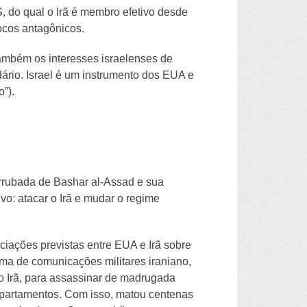
, do qual o Irã é membro efetivo desde
locos antagônicos.
ambém os interesses israelenses de
dário. Israel é um instrumento dos EUA e
”).
errubada de Bashar al-Assad e sua
vo: atacar o Irã e mudar o regime
ociações previstas entre EUA e Irã sobre
ma de comunicações militares iraniano,
io Irã, para assassinar de madrugada
 apartamentos. Com isso, matou centenas