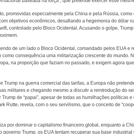
ternacional baseada na força”, que pretende exercer esse mesm
ndo, promovidas especialmente pela China e pela Rússia, como
com objetivos econômicos, desafiando a hegemonia do dólar na
wift, controlado pelo Bloco Ocidental. Acusando o golpe, Tru
roximem.
, tendo de um lado o Bloco Ocidental, comandado pelos EUA e r
o como consequência uma militarização crescente do mundo. 
uropa, na proporção que faziam no passado, e exigem agora q
 Trump na guerra comercial das tarifas, a Europa não preten
s militares e chegando mesmo a discutir a reintrodução do ser
 Trump de “papai”, apesar de todas as humilhações políticas 
k Rutte, revela, com o seu servilismo, que o conceito de “co
iza por dominar o capitalismo financeiro global, enquanto a Chin
o governo Trump, os EUA tentam recuperar sua base industrial 