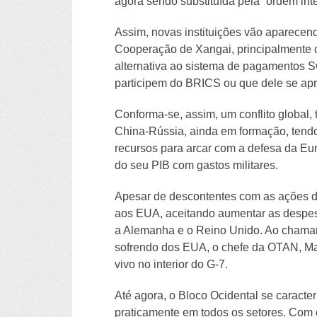
agora sendo substituída pela “ordem in
Assim, novas instituições vão aparece
Cooperação de Xangai, principalmente 
alternativa ao sistema de pagamentos S
participem do BRICS ou que dele se ap
Conforma-se, assim, um conflito global
China-Rússia, ainda em formação, tend
recursos para arcar com a defesa da E
do seu PIB com gastos militares.
Apesar de descontentes com as ações de
aos EUA, aceitando aumentar as despesa
a Alemanha e o Reino Unido. Ao chamar
sofrendo dos EUA, o chefe da OTAN, Mar
vivo no interior do G-7.
Até agora, o Bloco Ocidental se caracter
praticamente em todos os setores. Com 