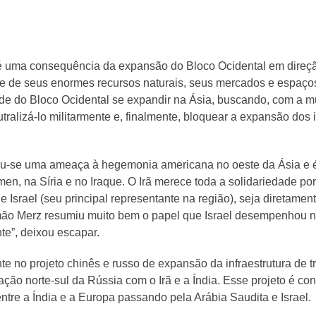
 é uma consequência da expansão do Bloco Ocidental em direçã
e de seus enormes recursos naturais, seus mercados e espaços 
dade do Bloco Ocidental se expandir na Ásia, buscando, com a m
eutralizá-lo militarmente e, finalmente, bloquear a expansão do
ou-se uma ameaça à hegemonia americana no oeste da Ásia e é o
men, na Síria e no Iraque. O Irã merece toda a solidariedade por
 Israel (seu principal representante na região), seja diretamen
mão Merz resumiu muito bem o papel que Israel desempenhou no 
nte”, deixou escapar.
te no projeto chinês e russo de expansão da infraestrutura de 
ção norte-sul da Rússia com o Irã e a Índia. Esse projeto é con
tre a Índia e a Europa passando pela Arábia Saudita e Israel.