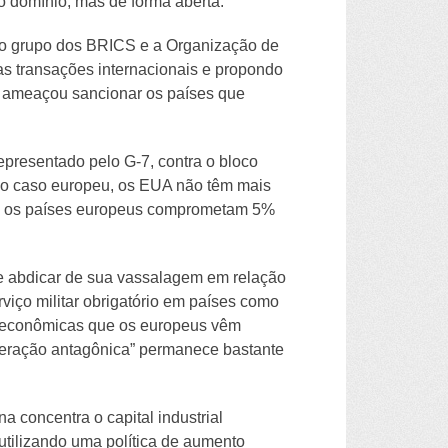
o domínio, mas de forma aberta.
 o grupo dos BRICS e a Organização de
s transações internacionais e propondo
mp ameaçou sancionar os países que
epresentado pelo G-7, contra o bloco
No caso europeu, os EUA não têm mais
ue os países europeus comprometam 5%
de abdicar de sua vassalagem em relação
viço militar obrigatório em países como
e econômicas que os europeus vêm
operação antagônica” permanece bastante
a concentra o capital industrial
utilizando uma política de aumento