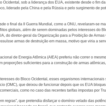
Ocidental, sob a liderança dos EUA, existente desde o fim da
o, liderado pela China e pela Rússia e pelo surgimento de pot
desde o final da II Guerra Mundial, como a ONU, revelaram-se m
litos globais, além de serem dominadas pelos interesses do Bl
UA, do diretor-geral da Organização para a Proibição de Arma
ossuísse armas de destruição em massa, motivo que viria a servi
rnacional de Energia Atômica (AIEA) preferiu não correr o mesmo
em proporções suficientes para a construção de armas atômicas,
teresses do Bloco Ocidental, esses organismos internacionais
io (OMC), que deixou de funcionar depois que os EUA bloque
s comerciais, como no caso das recentes tarifas impostas por Tr
m regras”, que pretendia disfarçar o domínio velado das potên