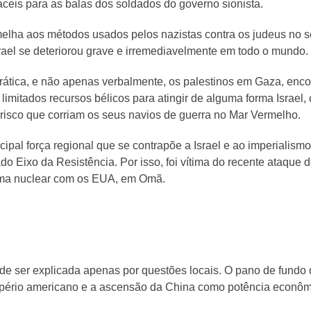
fáceis para as balas dos soldados do governo sionista.
elha aos métodos usados pelos nazistas contra os judeus no 
rael se deteriorou grave e irremediavelmente em todo o mundo.
rática, e não apenas verbalmente, os palestinos em Gaza, enc
imitados recursos bélicos para atingir de alguma forma Israel
risco que corriam os seus navios de guerra no Mar Vermelho.
incipal força regional que se contrapõe a Israel e ao imperialis
o Eixo da Resistência. Por isso, foi vítima do recente ataque 
ama nuclear com os EUA, em Omã.
ode ser explicada apenas por questões locais. O pano de fundo 
ério americano e a ascensão da China como potência econômica,