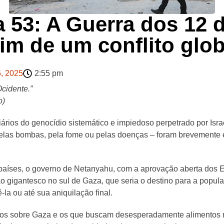
a 53: A Guerra dos 12 
fim de um conflito glob
6, 2025
2:55 pm
Ocidente.”
o)
iários do genocídio sistemático e impiedoso perpetrado por Isra
elas bombas, pela fome ou pelas doenças – foram brevemente
 países, o governo de Netanyahu, com a aprovação aberta dos 
gigantesco no sul de Gaza, que seria o destino para a populaçã
la ou até sua aniquilação final.
os sobre Gaza e os que buscam desesperadamente alimentos nos