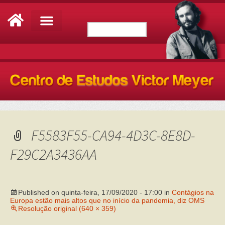
F5583F55-CA94-4D3C-8E8D-
F29C2A3436AA
Published on
quinta-feira, 17/09/2020 - 17:00
in
Contágios na
Europa estão mais altos que no início da pandemia, diz OMS
Resolução original (640 × 359)