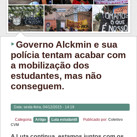
Governo Alckmin e sua
polícia tentam acabar com
a mobilização dos
estudantes, mas não
conseguem.
Data:
sexta-feira, 04/12/2015 - 14:19
Categoria:
Artigo
,
Luta estudantil
Publicado por:
Coletivo
CVM
A Luta continua, estamos juntos com os