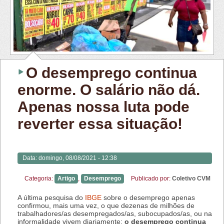
O desemprego continua
enorme. O salário não dá.
Apenas nossa luta pode
reverter essa situação!
Data:
domingo, 08/08/2021 - 12:38
Categoria:
Artigo
,
Desemprego
Publicado por:
Coletivo CVM
A última pesquisa do
IBGE
sobre o desemprego apenas
confirmou, mais uma vez, o que dezenas de milhões de
trabalhadores/as desempregados/as, subocupados/as, ou na
informalidade vivem diariamente:
o desemprego continua