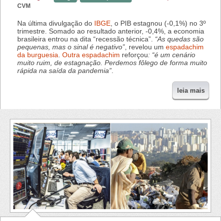
CVM
Na última divulgação do
IBGE
, o PIB estagnou (-0,1%) no 3º
trimestre. Somado ao resultado anterior, -0,4%, a economia
brasileira entrou na dita “recessão técnica”.
“As quedas são
pequenas, mas o sinal é negativo”
, revelou um
espadachim
da burguesia
.
Outra espadachim
reforçou
: “é um cenário
muito ruim, de estagnação. Perdemos fôlego de forma muito
rápida na saída da pandemia”
.
leia mais