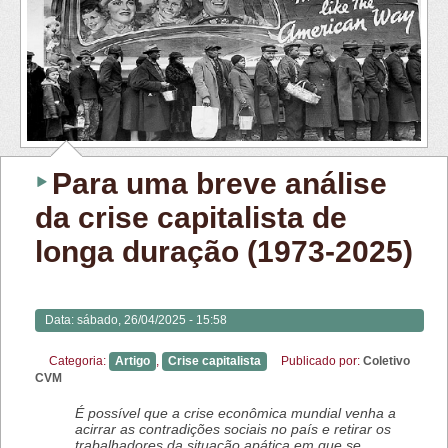
Para uma breve análise
da crise capitalista de
longa duração (1973-2025)
Data:
sábado, 26/04/2025 - 15:58
Categoria:
Artigo
,
Crise capitalista
Publicado por:
Coletivo
CVM
É possível que a crise econômica mundial venha a
acirrar as contradições sociais no país e retirar os
trabalhadores da situação apática em que se