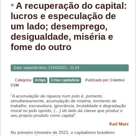
A recuperação do capital:
lucros e especulação de
um lado; desemprego,
desigualdade, miséria e
fome do outro
Data:
segunda-feira, 21/06/2021 - 11:24
Categoria:
Artigo
,
Crise capitalista
Publicado por:
Coletivo
CVM
“
A acumulação de riqueza num polo é, portanto,
simultaneamente,
acumulação de miséria, tormento de
trabalho, escravatura,
ignorância, brutalidade e degradação
moral no polo oposto, (…)
do lado da classe que produz o
seu próprio produto como capital
”.
Karl Marx
No primeiro trimestre de 2021, o capitalismo brasileiro