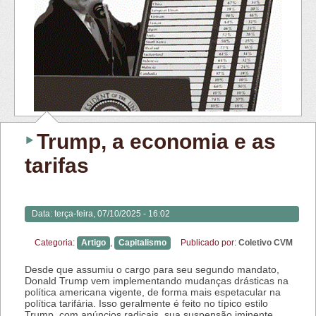
Trump, a economia e as
tarifas
Data:
terça-feira, 07/10/2025 - 16:02
Categoria:
Artigo
,
Capitalismo
Publicado por:
Coletivo CVM
Desde que assumiu o cargo para seu segundo mandato,
Donald Trump vem implementando mudanças drásticas na
política americana vigente, de forma mais espetacular na
política tarifária. Isso geralmente é feito no típico estilo
Trump, com anúncios radicais, sua suspensão iminente,