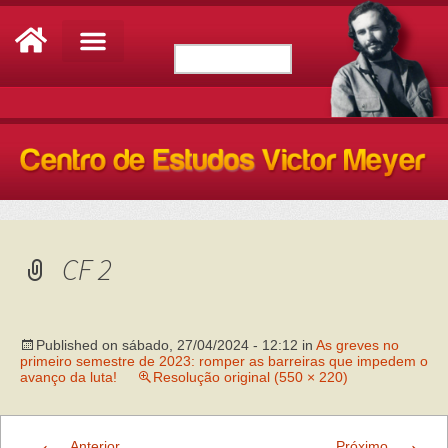
CF 2
Published on
sábado, 27/04/2024 - 12:12
in
As greves no
primeiro semestre de 2023: romper as barreiras que impedem o
avanço da luta!
Resolução original (550 × 220)
←
→
Anterior
Próximo