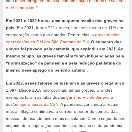
com
desemprego em massa, contaminação e cortes de salários
e de conquistas
?
Em 2021 e 2022 houve uma pequena reação das greves no
país.
Em 2021, foram 721 greves, um crescimento de 11% em
comparação com o ano anterior. Dentre elas,
a greve dos/as
operários/as da GM em São Caetano do Sul
.
O aumento das
greves foi puxado pela carestia, que explodiu em 2021. Ao
mesmo tempo, as greves também foram influenciadas pela
“normalização” da pandemia e pela redução paulatina do
imenso desemprego do período anterior.
Em 2022, esses fatores persistiram e as greves chegaram a
1.067.
Desde 2019 não ocorriam tantas greves. Grandes
exemplos foram as lutas dos/as
garis no Rio de Janeiro
e
dos/as
operários/as da CSN
. A pandemia continuou a recuar,
mas a inflação continuava a corroer o poder de compra das
massas, defasando ainda mais os salários. Com o segundo ano
seguido de recuperação econômica após a crise da pandemia,