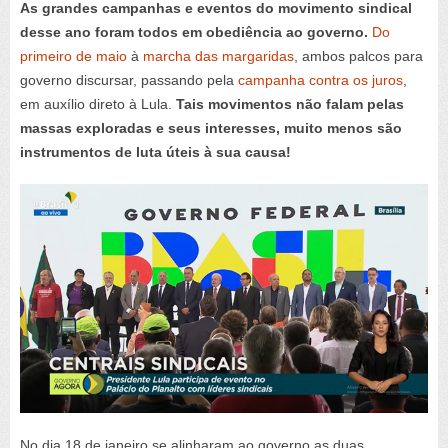
As grandes campanhas e eventos do movimento sindical
desse ano foram todos em obediência ao governo.
Do
primeiro de maio
à
marcha das margaridas
, ambos palcos para
governo discursar, passando pela
campanha contra os juros
,
em auxílio direto à Lula.
Tais movimentos não falam pelas
massas exploradas e seus interesses, muito menos são
instrumentos de luta úteis à sua causa!
No dia 18 de janeiro se alinharam ao governo as duas