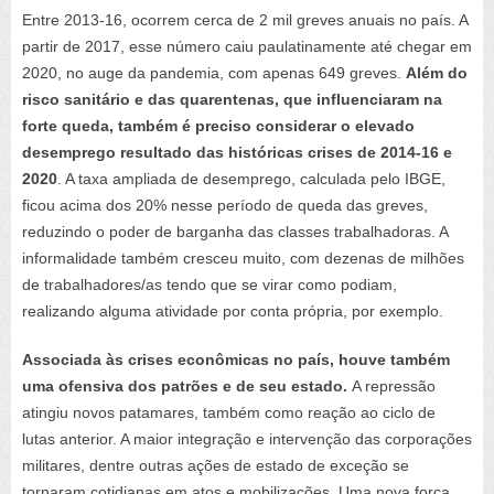
Entre 2013-16, ocorrem cerca de 2 mil greves anuais no país. A
partir de 2017, esse número caiu paulatinamente até chegar em
2020, no auge da pandemia, com apenas 649 greves.
Além do
risco sanitário e das quarentenas, que influenciaram na
forte queda, também é preciso considerar o elevado
desemprego resultado das históricas crises de 2014-16 e
2020
. A taxa ampliada de desemprego, calculada pelo IBGE,
ficou acima dos 20% nesse período de queda das greves,
reduzindo o poder de barganha das classes trabalhadoras. A
informalidade também cresceu muito, com dezenas de milhões
de trabalhadores/as tendo que se virar como podiam,
realizando alguma atividade por conta própria, por exemplo.
Associada às crises econômicas no país, houve também
uma ofensiva dos patrões e de seu estado.
A repressão
atingiu novos patamares, também como reação ao ciclo de
lutas anterior. A maior integração e intervenção das corporações
militares, dentre outras ações de estado de exceção se
tornaram cotidianas em atos e mobilizações. Uma nova força