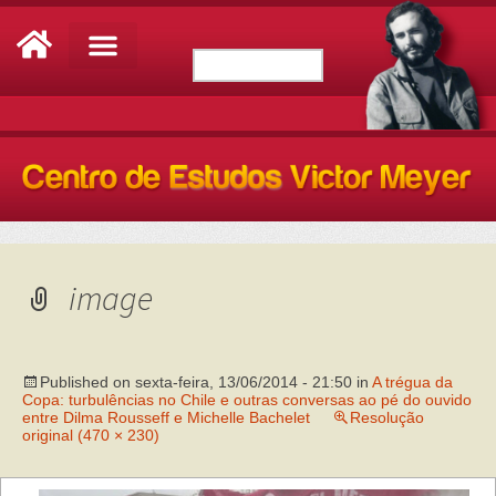
image
Published on
sexta-feira, 13/06/2014 - 21:50
in
A trégua da
Copa: turbulências no Chile e outras conversas ao pé do ouvido
entre Dilma Rousseff e Michelle Bachelet
Resolução
original (470 × 230)