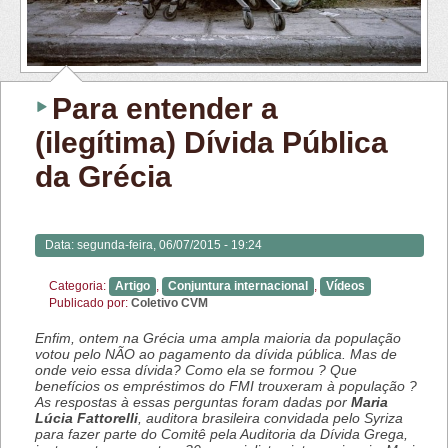
Para entender a
(ilegítima) Dívida Pública
da Grécia
Data:
segunda-feira, 06/07/2015 - 19:24
Categoria:
Artigo
,
Conjuntura internacional
,
Vídeos
Publicado por:
Coletivo CVM
Enfim, ontem na Grécia uma ampla maioria da população
votou pelo NÃO ao pagamento da dívida pública. Mas de
onde veio essa dívida? Como ela se formou ? Que
benefícios os empréstimos do FMI trouxeram à população ?
As respostas à essas perguntas foram dadas por
Maria
Lúcia Fattorelli
, auditora brasileira convidada pelo Syriza
para fazer parte do Comitê pela Auditoria da Dívida Grega,