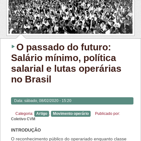
O passado do futuro:
Salário mínimo, política
salarial e lutas operárias
no Brasil
Data:
sábado, 08/02/2020 - 15:20
Categoria:
Artigo
,
Movimento operário
Publicado por:
Coletivo CVM
INTRODUÇÃO
O reconhecimento público do operariado enquanto classe