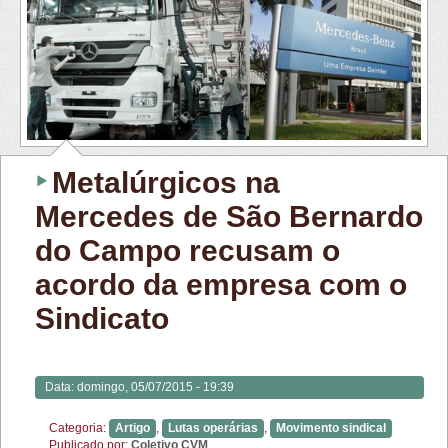
Metalúrgicos na
Mercedes de São Bernardo
do Campo recusam o
acordo da empresa com o
Sindicato
Data:
domingo, 05/07/2015 - 19:39
Categoria:
Artigo
,
Lutas operárias
,
Movimento sindical
Publicado por:
Coletivo CVM