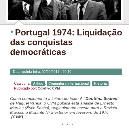
Portugal 1974: Liquidação
das conquistas
democráticas
Data:
quinta-feira, 02/02/2017 - 20:10
Categoria:
Artigo
,
Conjuntura internacional
,
História
Publicado por:
Coletivo CVM
Como complemento a leitura do texto
A “Doutrina Soares”
de Raquel Varela, o CVM publica esta análise de Ernesto
Martins (Érico Sachs), originalmente escrita para a Revista
Marxismo Militante Nº 2 exterior em fevereiro de 1976.
(CVM)
* * *