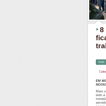
8
fi
tr
Data:
Cate
EM MO
NOVA
Mais u
lado a
metalúr
servid