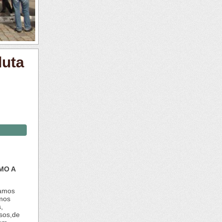
luta
MO A
tamos
omos
,
ssos,de