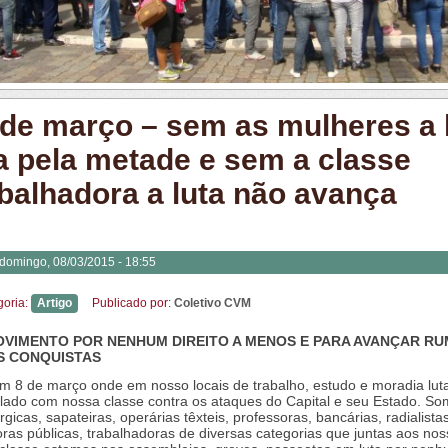
 de março – sem as mulheres a 
ca pela metade e sem a classe
abalhadora a luta não avança
domingo, 08/03/2015 - 18:55
goria:
Artigo
Publicado por:
Coletivo CVM
VIMENTO POR NENHUM DIREITO A MENOS E PARA AVANÇAR RU
S CONQUISTAS
m 8 de março onde em nosso locais de trabalho, estudo e moradia lu
 lado com nossa classe contra os ataques do Capital e seu Estado. S
gicas, sapateiras, operárias têxteis, professoras, bancárias, radialistas
oras públicas, trabalhadoras de diversas categorias que juntas aos no