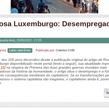
osa Luxemburgo: Desemprega
quarta-feira, 25/05/2022 - 17:25
goria:
Lutas operárias
Publicado por:
Coletivo CVM
 dos 109 anos decorridos desde a publicação original do artigo de Ro
urgo disponibilizado neste portal (texto a seguir), sua atualidade impr
o
[1]
na véspera da Primeira das duas grandes guerras mundiais mais
adoras da história da humanidade, o artigo situa o desemprego e a f
to consequências inevitáveis do capitalismo. Se as transformações pe
passou o sistema capitalista são inegáveis, o capitalismo ainda é, poré
.
l