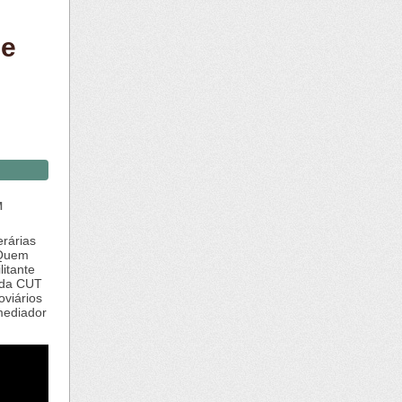
de
M
erárias
 Quem
itante
e da CUT
oviários
mediador