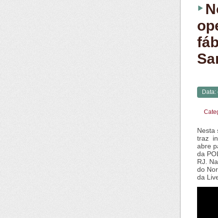
N
op
fá
Sa
Data:
Cate
Nesta 
traz i
abre p
da POL
RJ. Na
do Nor
da Liv