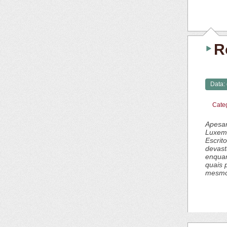
R
Data:
Cate
Apesar
Luxemb
Escrit
devast
enquan
quais 
mesmo