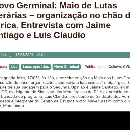
ovo Germinal: Maio de Lutas
erárias – organização no chão 
brica. Entrevista com Jaime
ntiago e Luis Claudio
domingo, 16/05/2021 - 10:01
goria:
Live
,
Lutas operárias
,
Novo Germinal
Publicado por:
Coletivo CV
segunda-feira, 17/05*, às 19h, a terceira edição do Maio das Lutas Op
nserção de base, organização clandestina e luta sindical* metalúrgica.
arte de sua bagagem para o Segunda Opinião é Jaime Santiago, ex mil
OP, ex dirigente do Sindicato dos Metalúrgicos do RJ e ex president
 bancada do programa, Luis Claudio, presidente do Sindicato dos Ferr
deste e integrante do Centro de Estudos Victor Meyer, assim como o 
e, Mandacaru.