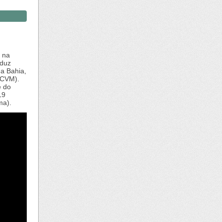
 na
duz
da Bahia,
(CVM).
e do
19
ma).