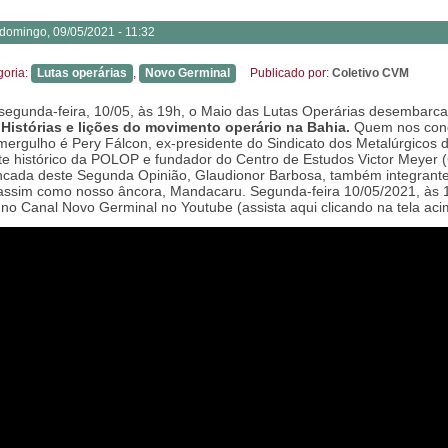
domingo, 09/05/2021 - 11:32
goria:
Lutas operárias
,
Novo Germinal
Publicado por:
Coletivo CVM
segunda-feira, 10/05, às 19h, o Maio das Lutas Operárias desembarca
.
Histórias e lições do movimento operário na Bahia.
Quem nos con
mergulho é Pery Fálcon, ex-presidente do Sindicato dos Metalúrgicos 
nte histórico da POLOP e fundador do Centro de Estudos Victor Meyer 
cada deste Segunda Opinião, Glaudionor Barbosa, também integrant
ssim como nosso âncora, Mandacaru. Segunda-feira 10/05/2021, às 
 no Canal Novo Germinal no Youtube (assista aqui clicando na tela aci