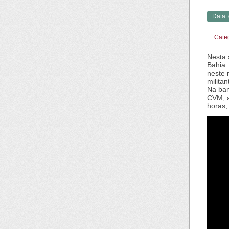
Data:
Cate
Nesta 
Bahia
neste 
milita
Na ban
CVM, a
horas,