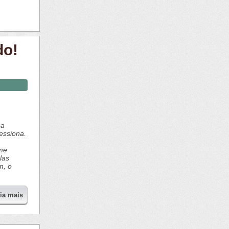
do!
sa
essiona.
ome
las
m, o
eia mais