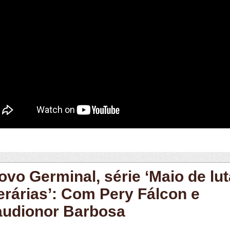
ovo Germinal, série ‘Maio de lu
erárias’: Com Pery Fálcon e
audionor Barbosa