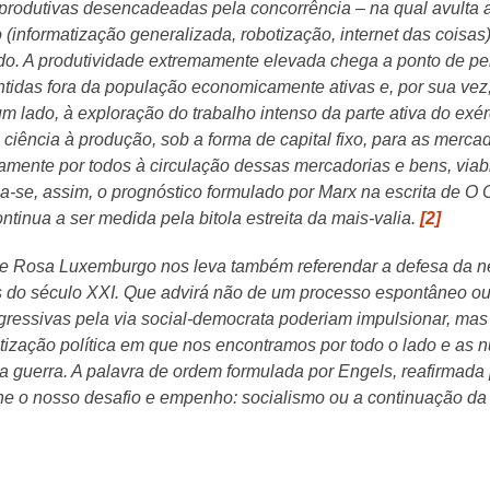
s produtivas desencadeadas pela concorrência – na qual avulta a
informatização generalizada, robotização, internet das coisas
o. A produtividade extremamente elevada chega a ponto de perm
idas fora da população economicamente ativas e, por sua vez
m lado, à exploração do trabalho intenso da parte ativa do exérc
 ciência à produção, sob a forma de capital fixo, para as mercad
amente por todos à circulação dessas mercadorias e bens, viabi
ma-se, assim, o prognóstico formulado por Marx na escrita de O 
ntinua a ser medida pela bitola estreita da mais-valia.
[2]
 de Rosa Luxemburgo nos leva também referendar a defesa da 
s do século XXI. Que advirá não de um processo espontâneo ou 
gressivas pela via social-democrata poderiam impulsionar, mas d
itização política em que nos encontramos por todo o lado e as
a guerra. A palavra de ordem formulada por Engels, reafirmada
ne o nosso desafio e empenho: socialismo ou a continuação da 