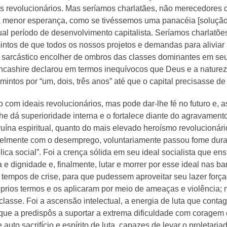
s revolucionários. Mas seríamos charlatães, não merecedores 
 menor esperança, como se tivéssemos uma panacéia [solução
al período de desenvolvimento capitalista. Seríamos charlatõe
mintos de que todos os nossos projetos e demandas para alivia
sarcástico encolher de ombros das classes dominantes em seu fr
ncashire declarou em termos inequívocos que Deus e a nature
famintos por “um, dois, três anos” até que o capital precisasse d
 com ideais revolucionários, mas pode dar-lhe fé no futuro e, a
he dá superioridade interna e o fortalece diante do agravamento 
ruína espiritual, quanto do mais elevado heroísmo revolucionár
rrivelmente com o desemprego, voluntariamente passou fome dur
blica social”. Foi a crença sólida em seu ideal socialista que e
 dignidade e, finalmente, lutar e morrer por esse ideal nas ba
m tempos de crise, para que pudessem aproveitar seu lazer for
róprios termos e os aplicaram por meio de ameaças e violênci
asse. Foi a ascensão intelectual, a energia de luta que contag
 que a predispôs a suportar a extrema dificuldade com coragem
auto sacrifício e espírito de luta, capazes de levar o proletari