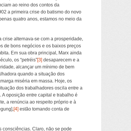
nciam ao reino dos contos da
02 a primeira crise do batismo do novo
apenas quatro anos, estamos no meio da
crise alternava-se com a prosperidade,
os de bons negócios e os baixos preços
bita. Em sua obra principal, Marx ainda
culo, os “petréis”
[3]
desaparecem e a
eridade, alcançar um mínimo de bem
balhadora quando a situação dos
amarga miséria em massa. Hoje, os
ituação dos trabalhadores oscila entre a
 oposição entre capital e trabalho é
e, a renúncia ao respeito próprio e à
egung],
[4]
estão tomando conta de
s consciências. Claro, não se pode