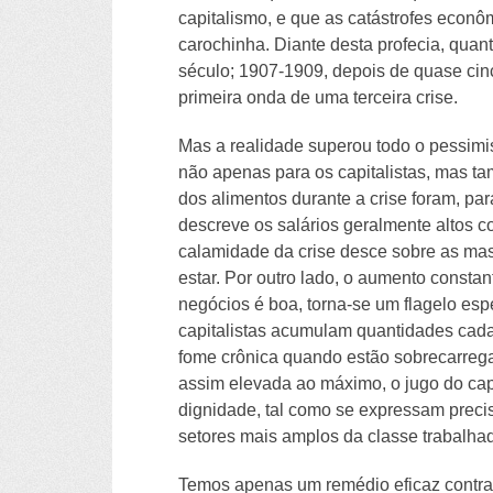
capitalismo, e que as catástrofes econ
carochinha. Diante desta profecia, quan
século; 1907-1909, depois de quase cin
primeira onda de uma terceira crise.
Mas a realidade superou todo o pessimi
não apenas para os capitalistas, mas ta
dos alimentos durante a crise foram, pa
descreve os salários geralmente altos co
calamidade da crise desce sobre as ma
estar. Por outro lado, o aumento consta
negócios é boa, torna-se um flagelo es
capitalistas acumulam quantidades cad
fome crônica quando estão sobrecarrega
assim elevada ao máximo, o jugo do capi
dignidade, tal como se expressam prec
setores mais amplos da classe trabalhad
Temos apenas um remédio eficaz contra 