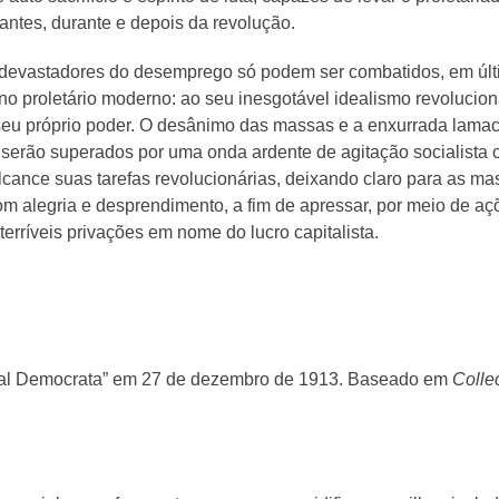
ntes, durante e depois da revolução.
devastadores do desemprego só podem ser combatidos, em últ
 proletário moderno: ao seu inesgotável idealismo revolucioná
 seu próprio poder. O desânimo das massas e a enxurrada lama
erão superados por uma onda ardente de agitação socialista ca
cance suas tarefas revolucionárias, deixando claro para as m
 com alegria e desprendimento, a fim de apressar, por meio de 
erríveis privações em nome do lucro capitalista.
ial Democrata” em 27 de dezembro de 1913. Baseado em
Colle