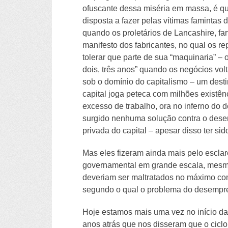
ofuscante dessa miséria em massa, é que
disposta a fazer pelas vítimas famintas 
quando os proletários de Lancashire, f
manifesto dos fabricantes, no qual os 
tolerar que parte de sua “maquinaria” – 
dois, três anos” quando os negócios vol
sob o domínio do capitalismo – um destin
capital joga peteca com milhões existên
excesso de trabalho, ora no inferno do
surgido nenhuma solução contra o dese
privada do capital – apesar disso ter si
Mas eles fizeram ainda mais pelo esclar
governamental em grande escala, mesmo 
deveriam ser maltratados no máximo co
segundo o qual o problema do desempreg
Hoje estamos mais uma vez no início da
anos atrás que nos disseram que o ciclo