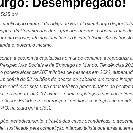
rgo: Desempregado!
5:25 pm
publicação original do artigo de Rosa Luxemburgo disponibiliza
éspera da Primeira das duas grandes guerras mundiais mais de
nquanto consequências inevitáveis do capitalismo. Se as trans
 ainda é, porém, o mesmo.
ontra a economia capitalista no mundo continua a reproduzir a
r Perspectivas Sociais e de Emprego no Mundo: Tendências 2022
o poderá alcançar 207 milhões de pessoas em 2022, superando
um déficit de 52 milhões de postos de trabalho em tempo integr
ome endêmica seja uma característica predominante na periferia 
s no mundo, ou 2,37 bilhões numa população mundial estimad
elatório Estado de segurança alimentar e a nutrição no mundo
FAO, na sigla em inglês).
 impõe, periodicamente, através das crises econômicas, o dese
lei, justificada pela competição intercapitalista que arrasta, em