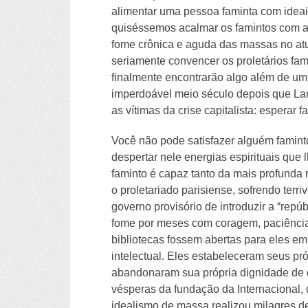
alimentar uma pessoa faminta com ideai
quiséssemos acalmar os famintos com a
fome crônica e aguda das massas no atu
seriamente convencer os proletários fa
finalmente encontrarão algo além de um 
imperdoável meio século depois que La
as vítimas da crise capitalista: esperar 
Você não pode satisfazer alguém faminto
despertar nele energias espirituais que l
faminto é capaz tanto da mais profunda 
o proletariado parisiense, sofrendo te
governo provisório de introduzir a “repú
fome por meses com coragem, paciência e
bibliotecas fossem abertas para eles e
intelectual. Eles estabeleceram seus p
abandonaram sua própria dignidade de cl
vésperas da fundação da Internacional,
idealismo de massa realizou milagres de 