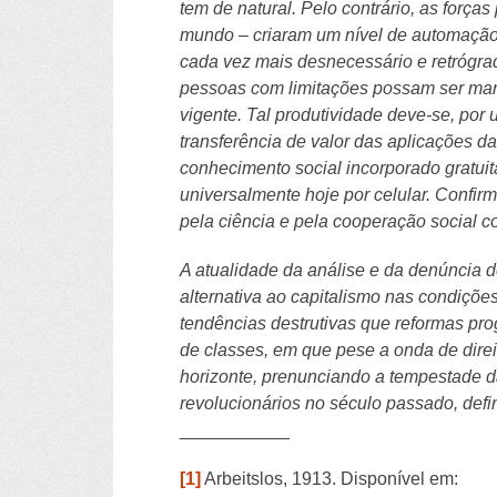
tem de natural. Pelo contrário, as força
mundo – criaram um nível de automação (
cada vez mais desnecessário e retrógrad
pessoas com limitações possam ser mant
vigente. Tal produtividade deve-se, por u
transferência de valor das aplicações da
conhecimento social incorporado gratuit
universalmente hoje por celular. Confir
pela ciência e pela cooperação social co
A atualidade da análise e da denúncia
alternativa ao capitalismo nas condiçõe
tendências destrutivas que reformas pro
de classes, em que pese a onda de dire
horizonte, prenunciando a tempestade d
revolucionários no século passado, defi
___________
[1]
Arbeitslos, 1913. Disponível em: