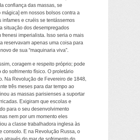
da confiança das massas, se
 mágica] em nossos bolsos contra a
s infames e cruéis se tentássemos
r a situação dos desempregados
enesi imperialista. Isso seria o mais
za reservavam apenas uma coisa para
e novo de sua “maquinaria viva”.
ssim, coragem e respeito próprio; pode
do sofrimento físico. O proletário
io. Na Revolução de Fevereiro de 1848,
ante três meses para dar tempo ao
nsinou as massas parisienses a suportar
rricadas. Exigiram que escolas e
çado para o seu desenvolvimento
a; mas nem por um momento eles
iou a classe trabalhadora inglesa às
 e consolo. E na Revolução Russa, o
ado através do mar de sofrimento do