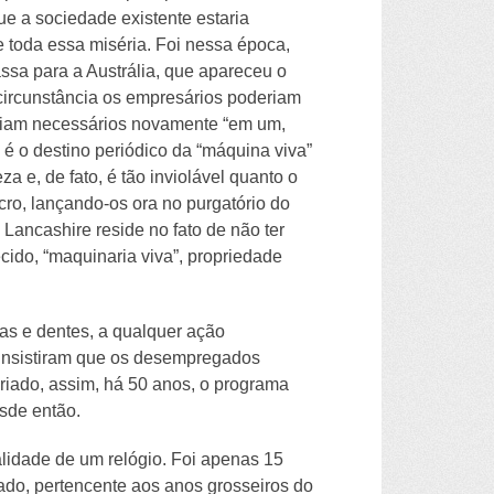
ue a sociedade existente estaria
de toda essa miséria. Foi nessa época,
ssa para a Austrália, que apareceu o
circunstância os empresários poderiam
 seriam necessários novamente “em um,
 é o destino periódico da “máquina viva”
a e, de fato, é tão inviolável quanto o
ro, lançando-os ora no purgatório do
ancashire reside no fato de não ter
do, “maquinaria viva”, propriedade
as e dentes, a qualquer ação
 insistiram que os desempregados
iado, assim, há 50 anos, o programa
sde então.
lidade de um relógio. Foi apenas 15
sado, pertencente aos anos grosseiros do