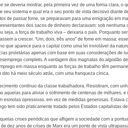
 se deveria mostrar, pela primeira vez de uma forma clara, o q
de seu sistema e qual era o seu ponto de vista decisivo diante 
artos de passar fome, se preparavam para uma emigração em ma
representantes dos sacos de dinheiro declaravam: sob nenhuma 
ou seja, a força de trabalho viva – deixaria o país. Porquanto
tassem a crescer. “Um, dois, três anos” de fome em massa: esse
o que aparece para o capital como uma lei inviolável da naturez
cias proletárias apenas com base em suas considerações de luc
 desemprego completo. A vantagem dos magnatas do algodão de L
mprego em massa enquanto as forças de trabalho têm permaneci
do dito há meio século atrás, com uma franqueza cínica.
ecimento contínuo da classe trabalhadora. Resistiram, com unh
aquelas para aliviar o sofrimento de centenas de milhares, e
m esmolas opressivas, em vez de medidas generosas. Estava cr
o tem sido praticamente tratado pelos Estados capitalistas de
quelas crises periódicas que afligem a sociedade com a pontua
 de dez anos de crises de Marx era um ponto de vista ultrapas