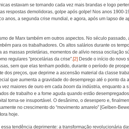
ômicas estavam se tornando cada vez mais brandas e logo perte
tas respostas demolidoras, golpe após golpe! Nos anos 1900-19
co anos, a segunda crise mundial, e agora, após um lapso de 
smo de Marx também em outros aspectos. No século passado, a 
mbém para os trabalhadores. Os altos salários durante os temp
ra as massas proletárias, momentos de alívio nessa oscilação sú
mo regulares “procelárias da crise”.
[2]
Desde o início do novo sé
ssas, sem que elas tenham podido, durante o período de prosp
nte dos preços, que deprime a ascensão material da classe tra
pecial que aumenta a gravidade do desemprego até o ponto da 
a vez maiores de ouro em cada
boom
da indústria, enquanto a s
dos de trabalho e a fome aguda quando estão desempregados. A
tal torna-se insuportável. O desânimo, o desespero e, finalment
isamente no crescimento do “movimento amarelo” [Gelben-Bew
ora hoje.
essa tendência deprimente: a transformação revolucionária da