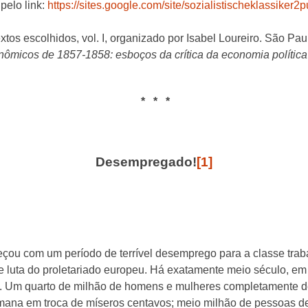
 pelo link:
https://sites.google.com/site/sozialistischeklassiker
s escolhidos, vol. I, organizado por Isabel Loureiro. São Pau
nômicos de 1857-1858: esboços da crítica da economia política
* * *
Desempregado!
[1]
çou com um período de terrível desemprego para a classe trab
to e luta do proletariado europeu. Há exatamente meio século, 
ra. Um quarto de milhão de homens e mulheres completamente 
ana em troca de míseros centavos; meio milhão de pessoas de