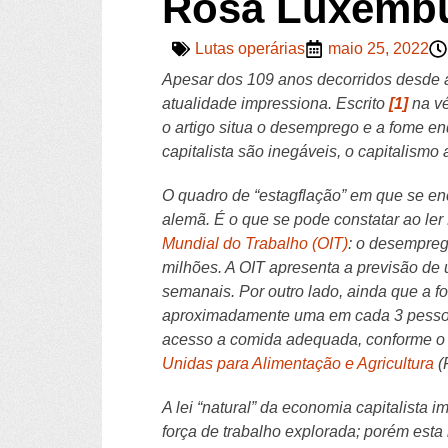
Rosa Luxembu
Lutas operárias
maio 25, 2022
Apesar dos 109 anos decorridos desde a 
atualidade impressiona. Escrito
[1]
na v
o artigo situa o desemprego e a fome e
capitalista são inegáveis, o capitalismo
O quadro de “estagflação” em que se enc
alemã. É o que se pode constatar ao le
Mundial do Trabalho (OIT)
: o desempreg
milhões. A OIT apresenta a previsão de 
semanais. Por outro lado, ainda que a f
aproximadamente uma em cada 3 pessoa
acesso a comida adequada, conforme o r
Unidas para Alimentação e Agricultura
(
A lei “natural” da economia capitalista
força de trabalho explorada; porém esta 