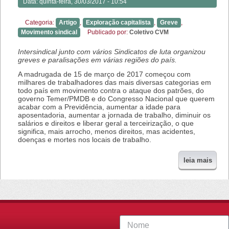
Data:
quinta-feira, 30/03/2017 - 10:54
Categoria:
Artigo
,
Exploração capitalista
,
Greve
,
Movimento sindical
Publicado por:
Coletivo CVM
Intersindical junto com vários Sindicatos de luta organizou
greves e paralisações em várias regiões do país.
A madrugada de 15 de março de 2017 começou com
milhares de trabalhadores das mais diversas categorias em
todo país em movimento contra o ataque dos patrões, do
governo Temer/PMDB e do Congresso Nacional que querem
acabar com a Previdência, aumentar a idade para
aposentadoria, aumentar a jornada de trabalho, diminuir os
salários e direitos e liberar geral a terceirização, o que
significa, mais arrocho, menos direitos, mas acidentes,
doenças e mortes nos locais de trabalho.
leia mais