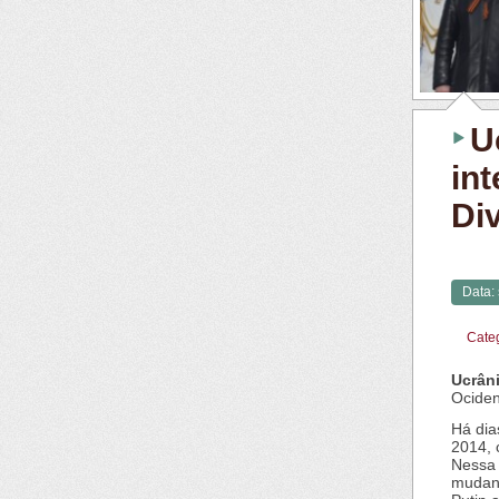
U
int
Div
Data:
Cate
Ucrân
Ociden
Há dia
2014, 
Nessa 
mudanç