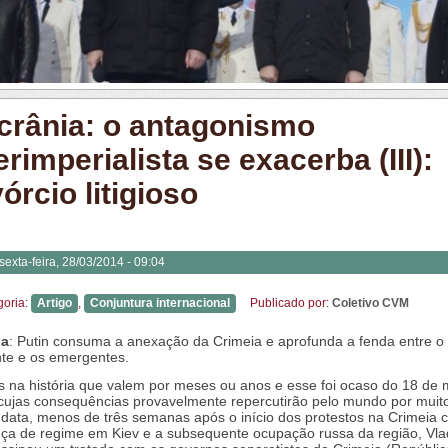
crânia: o antagonismo
erimperialista se exacerba (III):
órcio litigioso
sexta-feira, 28/03/2014 - 09:04
goria:
Artigo
,
Conjuntura internacional
Publicado por:
Coletivo CVM
ia
: Putin consuma a anexação da Crimeia e aprofunda a fenda entre o
te e os emergentes.
s na história que valem por meses ou anos e esse foi ocaso do 18 de
cujas consequências provavelmente repercutirão pelo mundo por muit
data, menos de três semanas após o início dos protestos na Crimeia c
a de regime em Kiev e a subsequente ocupação russa da região, Vla