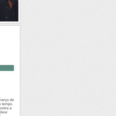
 março de
o tempo.
ontra a
dimir