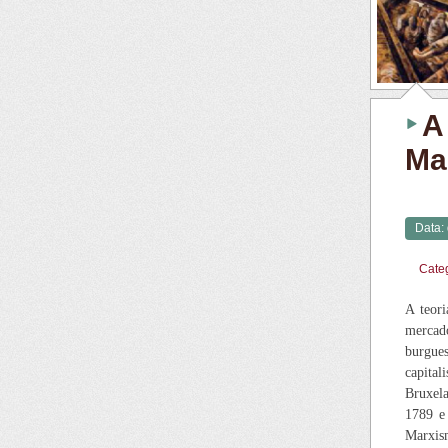
A
Ma
Data:
Cate
A teori
mercado
burgues
capital
Bruxela
1789 e
Marxism