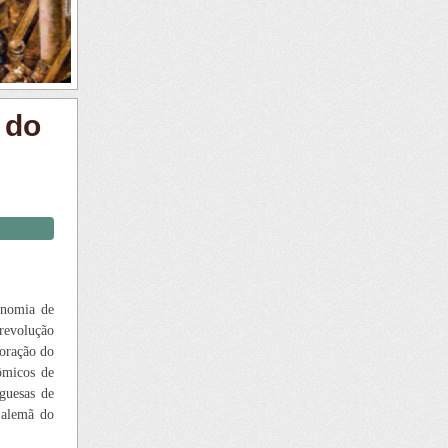
 do
onomia de
revolução
coração do
nômicos de
rguesas de
 alemã do