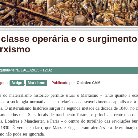
 classe operária e o surgimento
rxismo
quinta-feira, 19/11/2015 - 12:32
goria:
Artigo
,
Marxismo
Publicado por:
Coletivo CVM
a do materialismo histórico permite situar o Marxismo − tanto quanto a ec
 e a sociologia normativa − em relação ao desenvolvimento capitalista e à 
a. O materialismo histórico surgiu na segunda metade da década de 1840, no 
ismo industrial. Seus locais de nascimento foram os principais centros eco
s, Londres e Manchester, e Paris – o centro do turbilhão das revoluções bu
 1830. É verdade, claro, que Marx e Engels eram alemães e a determinação
o não pode ser ignorada.