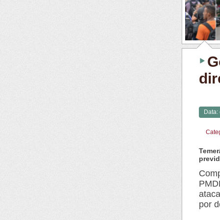
G
dir
Data:
Cate
Temer
previ
Compa
PMDB
ataca
por d