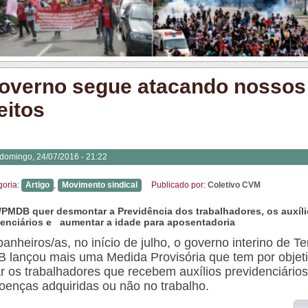
overno segue atacando nossos
eitos
domingo, 24/07/2016 - 21:22
goria:
Artigo
,
Movimento sindical
Publicado por:
Coletivo CVM
/PMDB quer desmontar a Previdência dos trabalhadores, os auxíl
denciários e aumentar a idade para aposentadoria
nheiros/as, no início de julho, o governo interino de T
 lançou mais uma Medida Provisória que tem por objet
r os trabalhadores que recebem auxílios previdenciários
oenças adquiridas ou não no trabalho.