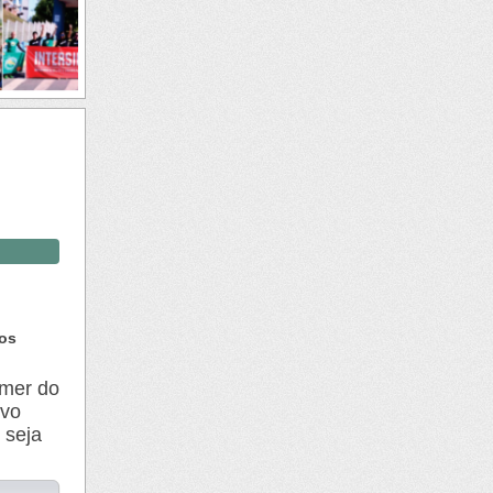
ios
emer do
ivo
 seja